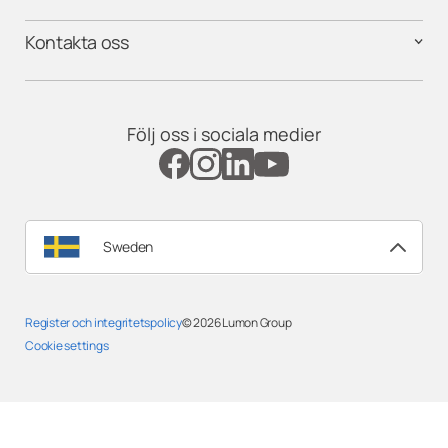
Återförsäljare – Karlskrona
Kontakta oss
Återförsäljare – Karlstad
Återförsäljare – Landskrona
Följ oss i sociala medier
Återförsäljare – Lidköping
Återförsäljare – Limhamn/ Västra
hamnen
Sweden
Återförsäljare – Linköping
Register och integritetspolicy
© 2026
Lumon Group
Cookie settings
Återförsäljare – Luleå
Återförsäljare – Norrköping