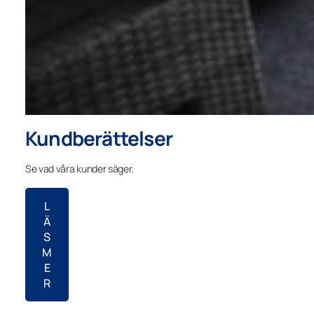
Kundberättelser
Se vad våra kunder säger.
L
Ä
S
M
E
R