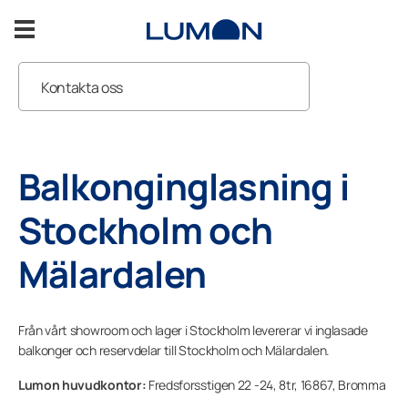
Hoppa
till
innehåll
Kontakta oss
Inglasad balkong
Showroom
Inglasad altan
Balkonginglasning i
Inspiration
Stockholm och
Mälardalen
Support
Kontakta oss
Från vårt showroom och lager i Stockholm levererar vi inglasade
balkonger och reservdelar till Stockholm och Mälardalen.
Lumon huvudkontor:
Fredsforsstigen 22 -24, 8tr,
16867,
Bromma
KOSTNADSFRI OFFERT