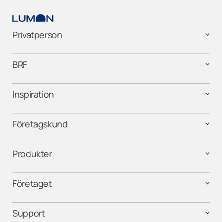
Lumon Malmö, Skåne
Privatperson
Lumon Stockholms län
BRF
Återförsäljare – Dalarna
Återförsäljare – Gotland
Inspiration
Återförsäljare – Gävle
Företagskund
Återförsäljare – Halmstad
Produkter
Återförsäljare – Jönköping
Företaget
Återförsäljare – Kalmar
Support