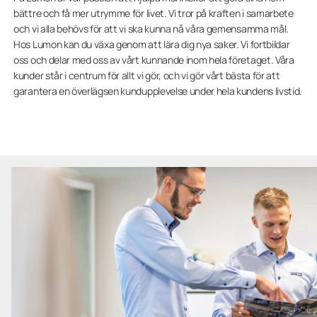
bättre och få mer utrymme för livet. Vi tror på kraften i samarbete
och vi alla behövs för att vi ska kunna nå våra gemensamma mål.
Hos Lumon kan du växa genom att lära dig nya saker. Vi fortbildar
oss och delar med oss ​​av vårt kunnande inom hela företaget. Våra
kunder står i centrum för allt vi gör, och vi gör vårt bästa för att
garantera en överlägsen kundupplevelse under hela kundens livstid.