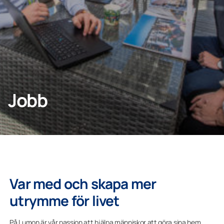
KONTAKTA OSS
Privatperson
Jobb
Företagskund
Var med och skapa mer
utrymme för livet
På Lumon är vår passion att hjälpa människor att göra sina hem