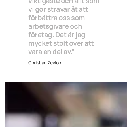
viktigaste och allt som
vi gör strävar åt att
förbättra oss som
arbetsgivare och
företag. Det är jag
mycket stolt över att
vara en del av.”
Christian Zeylon