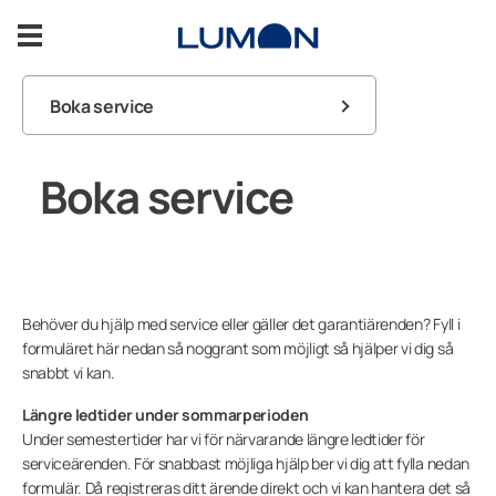
Hoppa
till
innehåll
Boka service
Inglasad balkong
Vanliga frågor
Boka service
Inglasad altan
Lumon inglasning
Garanti
Inspiration
Manualer
Inglasningsprocessen
Support
Behöver du hjälp med service eller gäller det garantiärenden? Fyll i
Reservdelar
formuläret här nedan så noggrant som möjligt så hjälper vi dig så
snabbt vi kan.
Plisségardin
Kontakta oss
Längre ledtider under sommarperioden
Under semestertider har vi för närvarande längre ledtider för
Service & underhåll
serviceärenden. För snabbast möjliga hjälp ber vi dig att fylla nedan
KOSTNADSFRI OFFERT
formulär. Då registreras ditt ärende direkt och vi kan hantera det så