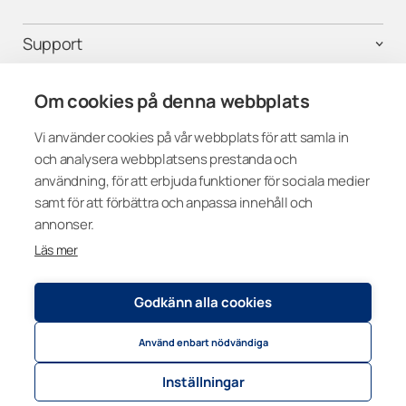
Support
Kontakta oss
Om cookies på denna webbplats
Vi använder cookies på vår webbplats för att samla in
och analysera webbplatsens prestanda och
Följ oss i sociala medier
användning, för att erbjuda funktioner för sociala medier
samt för att förbättra och anpassa innehåll och
annonser.
Läs mer
Sweden
Godkänn alla cookies
Använd enbart nödvändiga
Register och integritetspolicy
© 2026
Lumon Group
Cookie settings
Inställningar