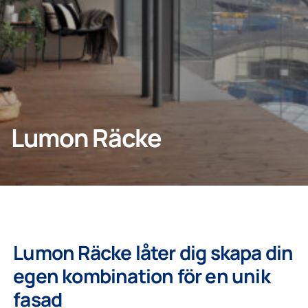
Kontakta oss
KONTAKTA OSS
Lumon Räcke
Privatperson
Lumonkoncernen
Lumon Räcke låter dig skapa din
egen kombination för en unik
fasad