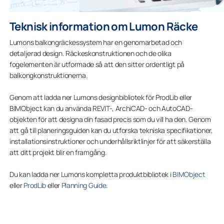
Teknisk information om Lumon Räcke
Lumons balkongräckessystem har en genomarbetad och
detaljerad design. Räckeskonstruktionen och de olika
fogelementen är utformade så att den sitter ordentligt på
balkongkonstruktionerna.
Genom att ladda ner Lumons designbibliotek för ProdLib eller
BIMObject kan du använda REVIT-, ArchiCAD- och AutoCAD-
objekten för att designa din fasad precis som du vill ha den. Genom
att gå till planeringsguiden kan du utforska tekniska specifikationer,
installationsinstruktioner och underhållsriktlinjer för att säkerställa
att ditt projekt blir en framgång.
Du kan ladda ner Lumons kompletta produktbibliotek i
BIMObject
eller
ProdLib
eller
Planning Guide
.