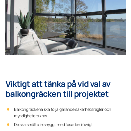
Viktigt att tänka på vid val av
balkongräcken till projektet
Balkongräckena ska följa gällande säkerhetsregler och
myndigheters krav
De ska smälta in snyggt med fasaden i övrigt