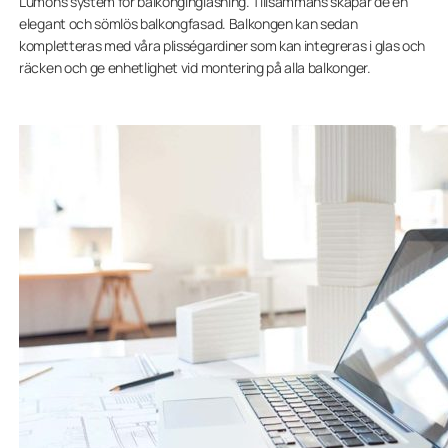
Lumons system för balkonginglasning. Tillsammans skapar de en
elegant och sömlös balkongfasad. Balkongen kan sedan
kompletteras med våra plisségardiner som kan integreras i glas och
räcken och ge enhetlighet vid montering på alla balkonger.