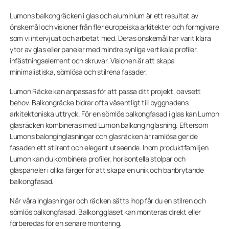
Lumons balkongräcken i glas och aluminium är ett resultat av
önskemål och visioner från fler europeiska arkitekter och formgivare
som vi intervjuat och arbetat med. Deras önskemål har varit klara
ytor av glas eller paneler med mindre synliga vertikala profiler,
infästningselement och skruvar. Visionen är att skapa
minimalistiska, sömlösa och stilrena fasader.
Lumon Räcke kan anpassas för att passa ditt projekt, oavsett
behov. Balkongräcke bidrar ofta väsentligt till byggnadens
arkitektoniska uttryck. För en sömlös balkongfasad i glas kan Lumon
glasräcken kombineras med Lumon balkonginglasning. Eftersom
Lumons balonginglasningar och glasräcken är ramlösa ger de
fasaden ett stilrent och elegant utseende. Inom produktfamiljen
Lumon kan du kombinera profiler, horisontella stolpar och
glaspaneler i olika färger för att skapa en unik och banbrytande
balkongfasad.
När våra inglasningar och räcken sätts ihop får du en stilren och
sömlös balkongfasad. Balkongglaset kan monteras direkt eller
förberedas för en senare montering.