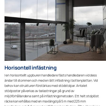
Horisontell infästning
I en horisontellt uppburen handledare fästs handledaren vid dess
ändar till stommen och med en lätt infästning i bottenplattan. Vid
behov kan strukturen förstärkas med stödstolpar. Antalet
stödposter påverkas av belastningar på grund av
miljöförhållandena samt på infästningsmetoden. Ett helt stolplöst
räcke kan erhållas med en maxlängd på 5 m med 225 mm