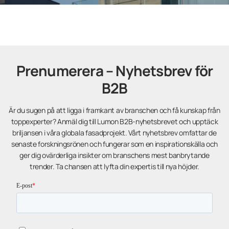
Prenumerera – Nyhetsbrev för
B2B
Är du sugen på att ligga i framkant av branschen och få kunskap från
toppexperter? Anmäl dig till Lumon B2B-nyhetsbrevet och upptäck
briljansen i våra globala fasadprojekt. Vårt nyhetsbrev omfattar de
senaste forskningsrönen och fungerar som en inspirationskälla och
ger dig ovärderliga insikter om branschens mest banbrytande
trender. Ta chansen att lyfta din expertis till nya höjder.