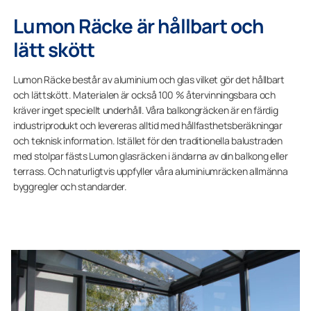
Lumon Räcke är hållbart och
lätt skött
Lumon Räcke består av aluminium och glas vilket gör det hållbart
och lättskött. Materialen är också 100 % återvinningsbara och
kräver inget speciellt underhåll. Våra balkongräcken är en färdig
industriprodukt och levereras alltid med hållfasthetsberäkningar
och teknisk information. Istället för den traditionella balustraden
med stolpar fästs Lumon glasräcken i ändarna av din balkong eller
terrass. Och naturligtvis uppfyller våra aluminiumräcken allmänna
byggregler och standarder.