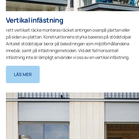
Vertikal infästning
I ett vertikalt räcke monteras räcket antingen ovanpå plattan eller
på sidan av plattan. Konstruktionens styrka baseras på stödstolpar.
Antalet stödstolpar beror på belastningen som miljöförhållandena
innebär, samt på infästningsmetoden. Vid det fall horisontell
infästning inte är lämpligt använder vi oss av en vertikal infästning.
LÄS MER