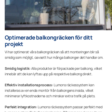
Optimerade balkongräcken för ditt
projekt
Vi har optimerat våra balkongräcken så att monteringen blir så
smidig som möjligt, oavsett hur många balkonger det handlar om.
Smidig logistik:
Alla produkter är förpackade per balkong, vilket
innebär att de kan lyftas upp på respektive balkong direkt.
Effektiv installationsprocess:
Lumons räckessystem kan
installeras av en enda montör från balkongens insida, vilket
minimerar lyftkostnaderna och minskar extra trafik på plats.
Perfekt integration:
Lumons räckessystem passar perfekt med