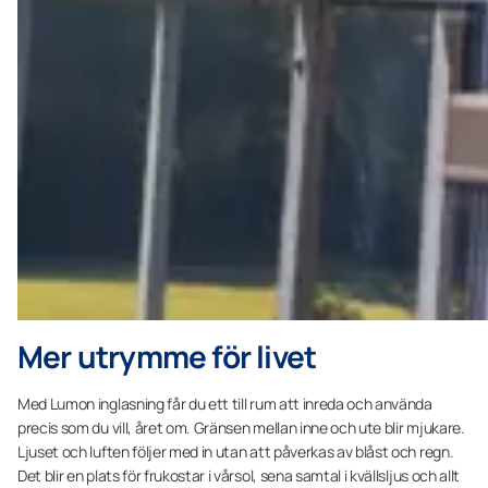
Mer utrymme för livet
Med Lumon inglasning får du ett till rum att inreda och använda
precis som du vill, året om. Gränsen mellan inne och ute blir mjukare.
Ljuset och luften följer med in utan att påverkas av blåst och regn.
Det blir en plats för frukostar i vårsol, sena samtal i kvällsljus och allt