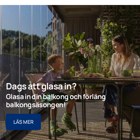
Dags att glasa in?
Glasa in din balkong och förläng
balkongsäsongen!
LÄS MER