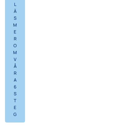
L
Ä
S
M
E
R
O
M
V
Å
R
A
6
S
T
E
G