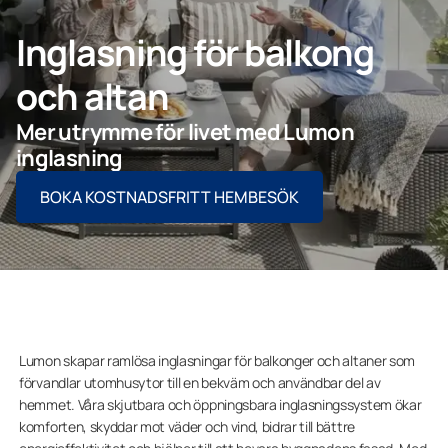
Inglasning för balkong
och altan
Företagskund
Mer utrymme för livet med Lumon
Lumonkoncernen
inglasning
BOKA KOSTNADSFRITT HEMBESÖK
Lumon skapar ramlösa inglasningar för balkonger och altaner som
förvandlar utomhusytor till en bekväm och användbar del av
hemmet. Våra skjutbara och öppningsbara inglasningssystem ökar
komforten, skyddar mot väder och vind, bidrar till bättre