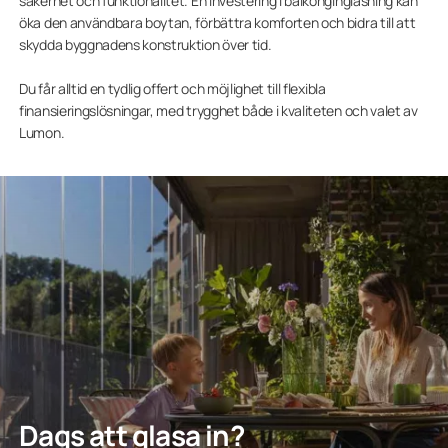
säkerhet och funktionalitet. En investering i balkonginglasning kan
öka den användbara boytan, förbättra komforten och bidra till att
skydda byggnadens konstruktion över tid.
Du får alltid en tydlig offert och möjlighet till flexibla
finansieringslösningar, med trygghet både i kvaliteten och valet av
Lumon.
Dags att glasa in?