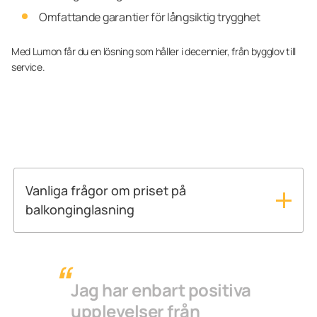
Omfattande garantier för långsiktig trygghet
Med Lumon får du en lösning som håller i decennier, från bygglov till
service.
Vanliga frågor om priset på
balkonginglasning
Vad kostar en balkonginglasning?
Kostnaden för en balkonginglasning beror på
balkongens mått, typ av inglasning, installationens
komplexitet och eventuella anpassningsalternativ.
Jag har enbart positiva
Varje inglasningslösning från Lumon skräddarsys
upplevelser från
för det specifika balkongprojektet.