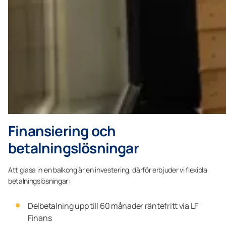
Finansiering och
betalningslösningar
Att glasa in en balkong är en investering, därför erbjuder vi flexibla
betalningslösningar:
Delbetalning upp till 60 månader räntefritt via LF
Finans