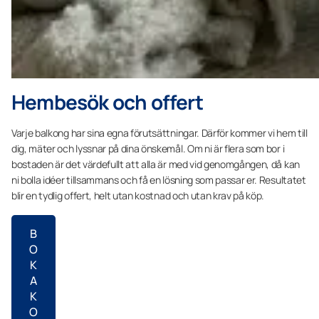
Hembesök och offert
Varje balkong har sina egna förutsättningar. Därför kommer vi hem till
dig, mäter och lyssnar på dina önskemål. Om ni är flera som bor i
bostaden är det värdefullt att alla är med vid genomgången, då kan
ni bolla idéer tillsammans och få en lösning som passar er. Resultatet
blir en tydlig offert, helt utan kostnad och utan krav på köp.
B
O
K
A
K
O