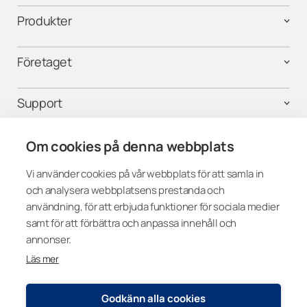
Produkter
Företaget
Support
Kontakta oss
Om cookies på denna webbplats
Vi använder cookies på vår webbplats för att samla in
och analysera webbplatsens prestanda och
Följ oss i sociala medier
användning, för att erbjuda funktioner för sociala medier
samt för att förbättra och anpassa innehåll och
annonser.
Läs mer
Sweden
Godkänn alla cookies