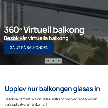
Företagskund
360º Virtuell balkong
Lumonkoncernen
Besök vår virtuella balkong
GÅ UT PÅ BALKONGEN
Upplev hur balkongen glasas in
Besök vår fantastiska virtuella rundtur och upplev känslan av en
inglasad balkong från Lumon!