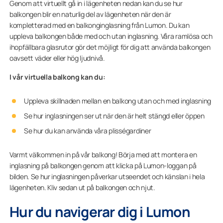
Genom att virtuellt gå in i lägenheten nedan kan du se hur
balkongen blir en naturlig del av lägenheten när den är
kompletterad med en balkonginglasning från Lumon. Du kan
uppleva balkongen både med och utan inglasning. Våra ramlösa och
ihopfällbara glasrutor gör det möjligt för dig att använda balkongen
oavsett väder eller hög ljudnivå.
I vår virtuella balkong kan du:
Uppleva skillnaden mellan en balkong utan och med inglasning
Se hur inglasningen ser ut när den är helt stängd eller öppen
Se hur du kan använda våra plisségardiner
Varmt välkommen in på vår balkong! Börja med att montera en
inglasning på balkongen genom att klicka på Lumon-loggan på
bilden. Se hur inglasningen påverkar utseendet och känslan i hela
lägenheten. Kliv sedan ut på balkongen och njut.
Hur du navigerar dig i Lumon