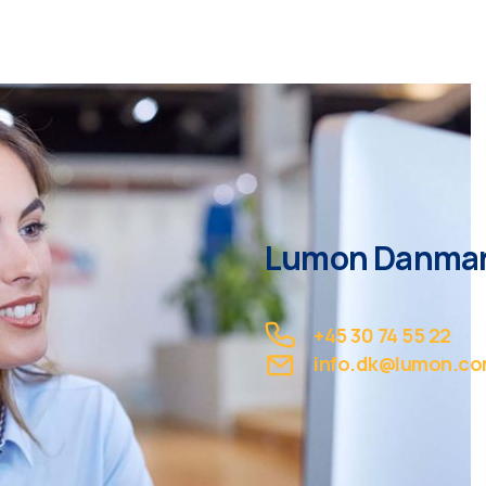
Lumon Danma
+45 30 74 55 22
info.dk@lumon.c