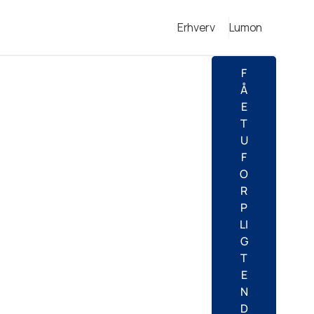
Erhverv
Lumon
F
Å
E
T
U
F
O
R
P
LI
G
T
E
N
D