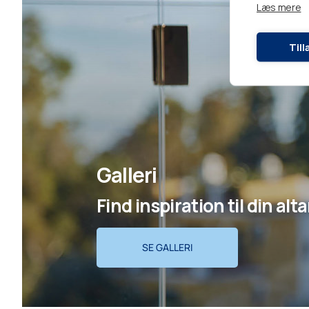
Læs mere
Til
Galleri
Find inspiration til din alt
SE GALLERI