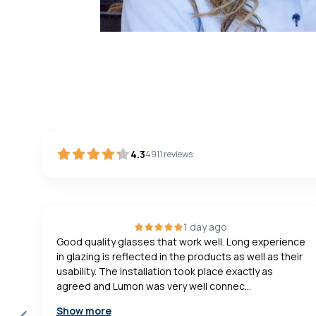
4.3
4911
reviews
2 days ago
nce
Both the purchasing process by Ezequiel and his
eir
team and the measurement and assembly process
by Maikel and his team of assemblers have been
excellent and very professional. The final result is
spe...