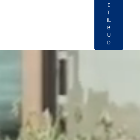
E
T
IL
B
U
D