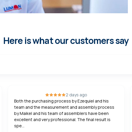
Here is what our customers say
2 days ago
Great professionals!!! , from the first visit they made
me reaffirm my choice. Seriousness, responsibility,
kindness, empathy, closeness are some qualities
that stand out. Thank you Esther (commerc...
Show more