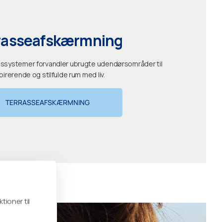
rasseafskærmning
assystemer forvandler ubrugte udendørsområder til
pirerende og stilfulde rum med liv.
TERRASSEAFSKÆRMNING
tioner til