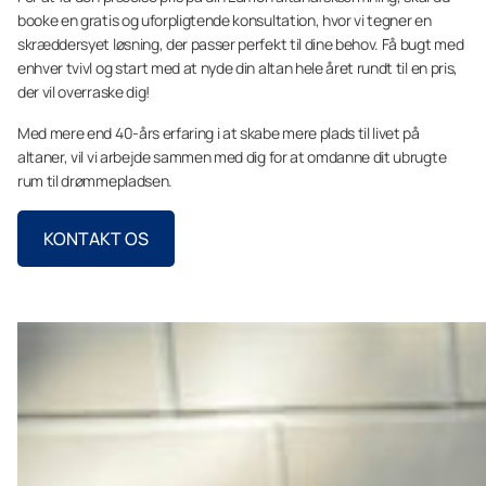
booke en gratis og uforpligtende konsultation, hvor vi tegner en
skræddersyet løsning, der passer perfekt til dine behov. Få bugt med
enhver tvivl og start med at nyde din altan hele året rundt til en pris,
der vil overraske dig!
Med mere end 40-års erfaring i at skabe mere plads til livet på
altaner, vil vi arbejde sammen med dig for at omdanne dit ubrugte
rum til drømmepladsen.
KONTAKT OS