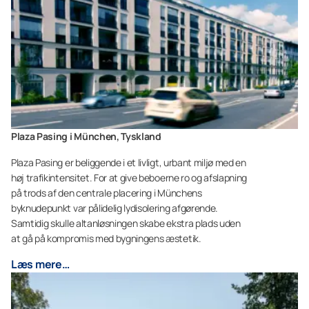
Plaza Pasing i München, Tyskland
Plaza Pasing er beliggende i et livligt, urbant miljø med en
høj trafikintensitet. For at give beboerne ro og afslapning
på trods af den centrale placering i Münchens
byknudepunkt var pålidelig lydisolering afgørende.
Samtidig skulle altanløsningen skabe ekstra plads uden
at gå på kompromis med bygningens æstetik.
Læs mere…