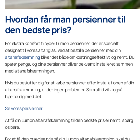
Hvordan får man persienner til
den bedste pris?
For ekstra komfort tilbyder Lumon persienner, der er specielt
designet til vores altanglas. Ved at bestille persienner med din
altanafskærmning
bliver det både omkostningseffektivt og nemt. Du
sparer penge, og dine persienner bliver bekvemt installeret sammen
med altanafskærmningen.
Hvis du beslutter dig for at købe persienner efter installationen af din
altanafskærmning, er der ingen problemer. Som altid vil vi også
hjælpe dig med det.
Se vores persienner
At få din Lumon altanafskærmning til den bedste pris er nemt: spørg
os bare.
For at få den præcise pris på din Lumon altanafskærmning, skal du