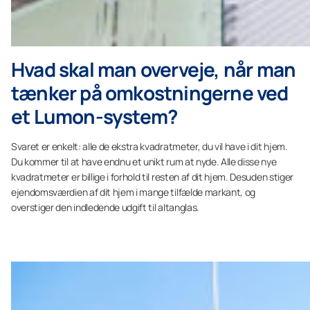
Hvad skal man overveje, når man
tænker på omkostningerne ved
et Lumon-system?
Svaret er enkelt: alle de ekstra kvadratmeter, du vil have i dit hjem.
Du kommer til at have endnu et unikt rum at nyde. Alle disse nye
kvadratmeter er billige i forhold til resten af dit hjem. Desuden stiger
ejendomsværdien af dit hjem i mange tilfælde markant, og
overstiger den indledende udgift til altanglas.