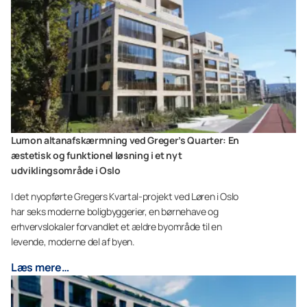
Lumon altanafskærmning ved Greger’s Quarter: En
æstetisk og funktionel løsning i et nyt
udviklingsområde i Oslo
I det nyopførte Gregers Kvartal-projekt ved Løren i Oslo
har seks moderne boligbyggerier, en børnehave og
erhvervslokaler forvandlet et ældre byområde til en
levende, moderne del af byen.
Læs mere…