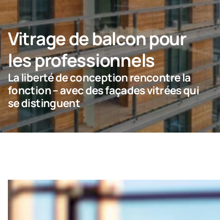
NOUS CONTACTER
Vitrage de balcon pour
les professionnels
Particulier
La liberté de conception rencontre la
fonction – avec des façades vitrées qui
Entreprise
se distinguent