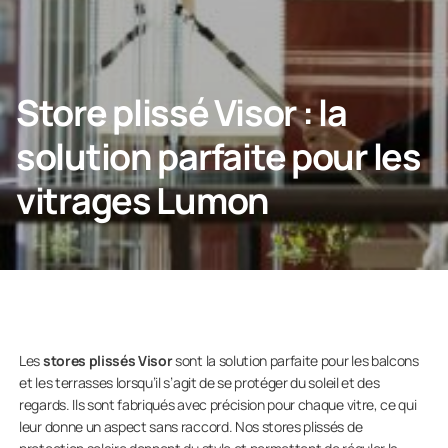
NOUS CONTACTER
Store plissé Visor : la
solution parfaite pour les
Particulier
vitrages Lumon
Entreprise
Les
stores plissés Visor
sont la solution parfaite pour les balcons
et les terrasses lorsqu’il s’agit de se protéger du soleil et des
regards. Ils sont fabriqués avec précision pour chaque vitre, ce qui
leur donne un aspect sans raccord. Nos stores plissés de