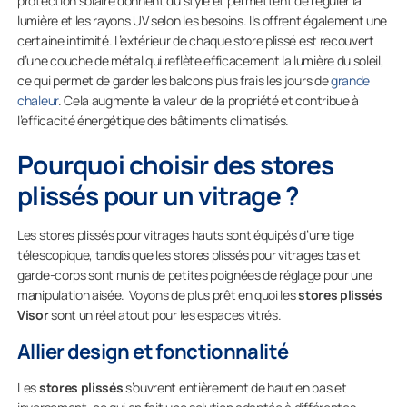
protection solaire donnent du style et permettent de réguler la
lumière et les rayons UV selon les besoins. Ils offrent également une
certaine intimité. L’extérieur de chaque store plissé est recouvert
d’une couche de métal qui reflète efficacement la lumière du soleil,
ce qui permet de garder les balcons plus frais les jours de
grande
chaleur
. Cela augmente la valeur de la propriété et contribue à
l’efficacité énergétique des bâtiments climatisés.
Pourquoi choisir des stores
plissés pour un vitrage ?
Les stores plissés pour vitrages hauts sont équipés d’une tige
télescopique, tandis que les stores plissés pour vitrages bas et
garde-corps sont munis de petites poignées de réglage pour une
manipulation aisée. Voyons de plus prêt en quoi les
stores plissés
Visor
sont un réel atout pour les espaces vitrés.
Allier design et fonctionnalité
Les
stores plissés
s’ouvrent entièrement de haut en bas et