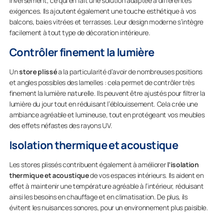
inversement, ce qui en fait une solution adaptée à différentes
exigences. Ils ajoutent également une touche esthétique à vos
balcons, baies vitrées et terrasses. Leur design moderne s’intègre
facilement à tout type de décoration intérieure.
Contrôler finement la lumière
Un
store plissé
a la particularité d’avoir de nombreuses positions
et angles possibles des lamelles : cela permet de contrôler très
finement la lumière naturelle. Ils peuvent être ajustés pour filtrer la
lumière du jour tout en réduisant l’éblouissement. Cela crée une
ambiance agréable et lumineuse, tout en protégeant vos meubles
des effets néfastes des rayons UV.
Isolation thermique et acoustique
Les stores plissés contribuent également à améliorer
l’isolation
thermique et acoustique
de vos espaces intérieurs. Ils aident en
effet à maintenir une température agréable à l’intérieur, réduisant
ainsi les besoins en chauffage et en climatisation. De plus, ils
évitent les nuisances sonores, pour un environnement plus paisible.