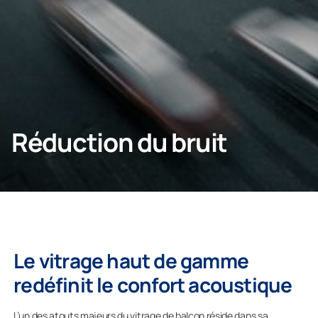
NOUS CONTACTER
Particulier
Réduction du bruit
Entreprise
Le vitrage haut de gamme
redéfinit le confort acoustique
L’un des atouts majeurs du vitrage de balcon réside dans sa