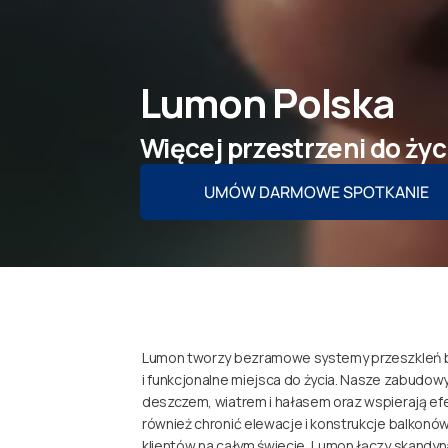
Lumon Polska
Więcej przestrzeni do życ
UMÓW DARMOWE SPOTKANIE
Lumon tworzy bezramowe systemy przeszkleń ba
i funkcjonalne miejsca do życia. Nasze zabudow
deszczem, wiatrem i hałasem oraz wspierają 
również chronić elewacje i konstrukcje balkon
klientów na całym świecie, Lumon łączy skandyn