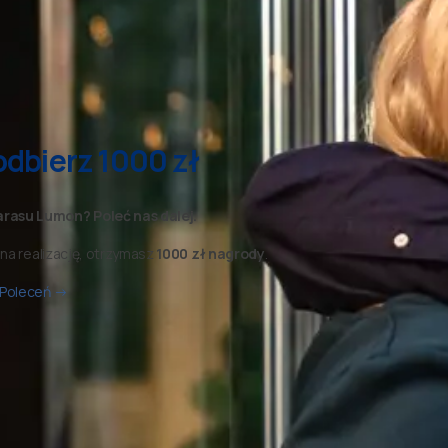
odbierz 1000 zł
rasu Lumon? Poleć nas dalej.
 na realizację, otrzymasz
1000 zł nagrody
.
 Poleceń →