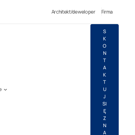
Architekt/deweloper
Firma
S
K
O
N
T
A
K
T
e
U
J
SI
Ę
Z
N
A