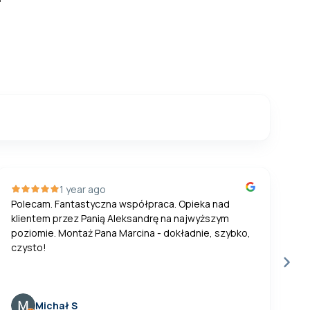
1 year ago
Polecam. Fantastyczna współpraca. Opieka nad
Po
klientem przez Panią Aleksandrę na najwyższym
fa
poziomie. Montaż Pana Marcina - dokładnie, szybko,
ci
czysto!
Michał S