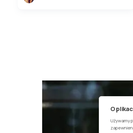
Page
3
of
56
O plikac
Używamy pli
zapewnieni