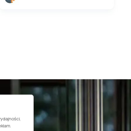
wydajności,
eklam.