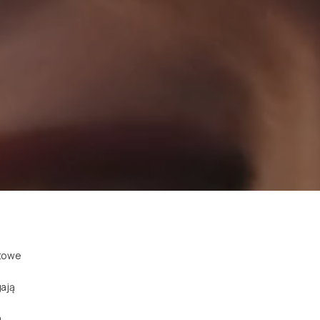
rtowe
ają
a