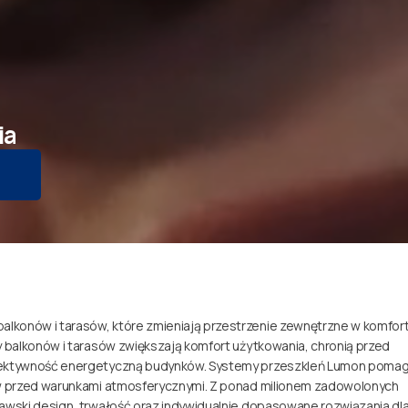
ia
lkonów i tarasów, które zmieniają przestrzenie zewnętrzne w komfo
y balkonów i tarasów zwiększają komfort użytkowania, chronią przed
efektywność energetyczną budynków. Systemy przeszkleń Lumon pomag
ów przed warunkami atmosferycznymi. Z ponad milionem zadowolonych
awski design, trwałość oraz indywidualnie dopasowane rozwiązania dl