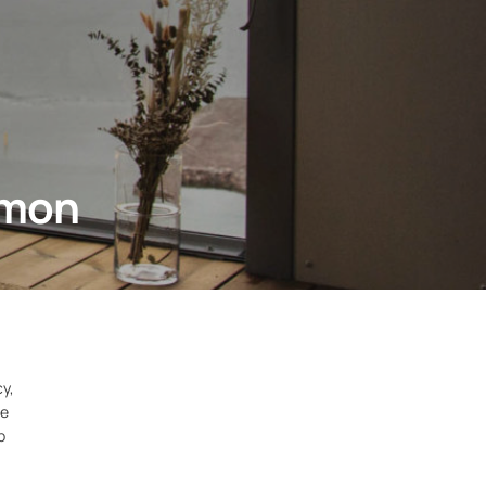
umon
y,
je
b