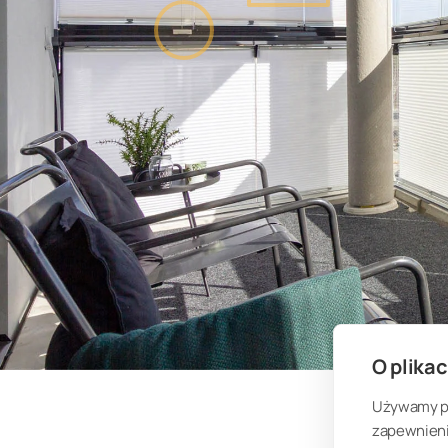
O plikac
Używamy pli
zapewnienia