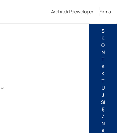
Architekt/deweloper
Firma
S
K
O
N
T
A
K
T
U
J
SI
Ę
Z
N
A