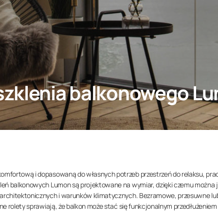
szklenia balkonowego L
mfortową i dopasowaną do własnych potrzeb przestrzeń do relaksu, prac
leń balkonowych Lumon są projektowane na wymiar, dzięki czemu można 
architektonicznych i warunków klimatycznych. Bezramowe, przesuwne lu
ne rolety sprawiają, że balkon może stać się funkcjonalnym przedłużeniem