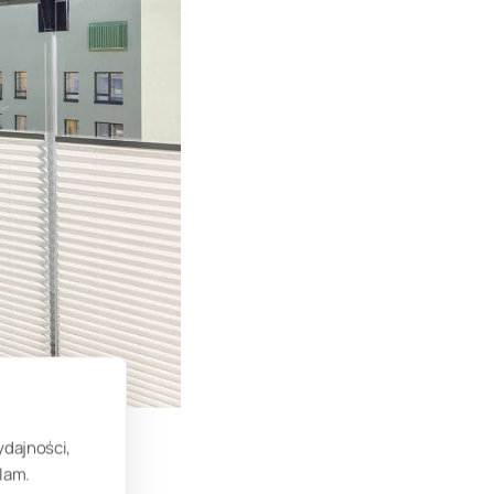
ydajności,
lam.