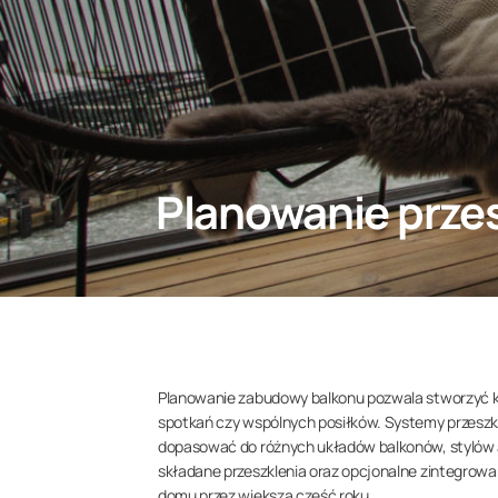
Planowanie prze
Planowanie zabudowy balkonu pozwala stworzyć ko
spotkań czy wspólnych posiłków. Systemy przeszk
dopasować do różnych układów balkonów, stylów 
składane przeszklenia oraz opcjonalne zintegrowa
domu przez większą część roku.