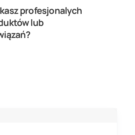
kasz profesjonalych
duktów lub
wiązań?