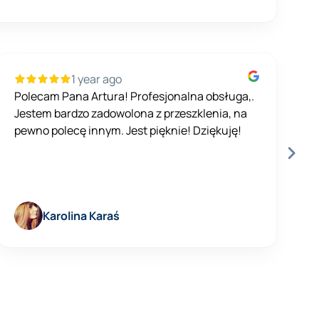
1 year ago
Polecam Pana Artura! Profesjonalna obsługa,.
B
Jestem bardzo zadowolona z przeszklenia, na
j
pewno polecę innym. Jest pięknie! Dziękuję!
Karolina Karaś