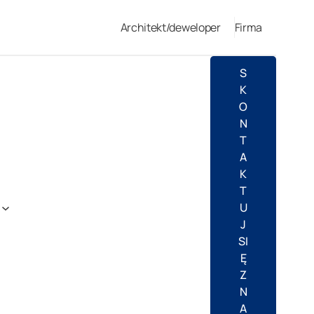
Architekt/deweloper
Firma
S
K
O
N
T
A
K
T
U
J
SI
Ę
Z
N
A