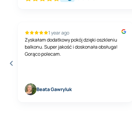
1 year ago
Zyskałam dodatkowy pokój dzięki oszkleniu
balkonu. Super jakość i doskonała obsługa!
ę
Gorąco polecam.
Beata Gawryluk
Page
1
of
20