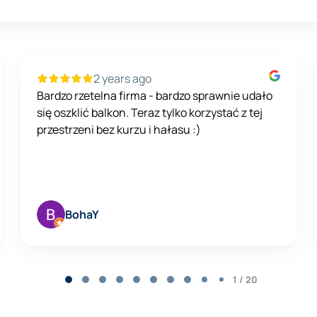
2 years ago
Bardzo rzetelna firma - bardzo sprawnie udało
się oszklić balkon. Teraz tylko korzystać z tej
przestrzeni bez kurzu i hałasu :)
BohaY
1 / 20