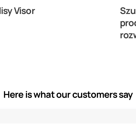
lisy Visor
Szu
pro
roz
Here is what our customers say