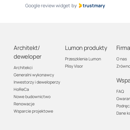
Google review widget
trustmary
by
Architekt/
Lumon produkty
Firm
deweloper
Przeszklenia Lumon
O nas
Plisy Visor
Zrówno
Architekci
Generalni wykonawcy
Wspa
Inwestorzy i deweloperzy
HoReCa
FAQ
Nowe budownictwo
Gwaran
Renowacje
Podręc
Wsparcie projektowe
Dane k