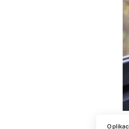
P
O plikac