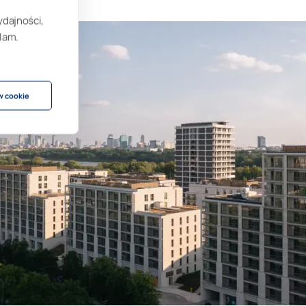
ydajności,
lam.
w cookie