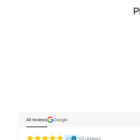
P
All reviews
Google
65
reviews
4.7