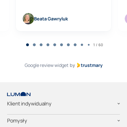
Beata Gawryluk
Page
1
1 / 60
of
60
Google review widget
trustmary
by
Klient indywidualny
Pomysły