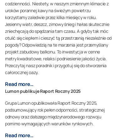
codzienności. Niestety, w naszym zmiennym klimacie z
uroków porannej kawy na świeżym powietrzu
korzystamy zaledwie przez kilka miesięcy w roku.
Jesienny wiatr, deszcz, zimowy śnieg i hałas skutecznie
zniechęcają do spędzania tam czasu. A gdyby tak móc
otulić się ciepłem i cieszyć tą przestrzenią niezależnie od
pogody? Odpowiedzią na te marzenia jest przemyślany
projekt zabudowy balkonu. To inwestycja w cenne
metry kwadratowe, relaks i podniesienie jakości życia.
Przeczytaj nasz poradnik i przygotuj się do stworzenia
całorocznej oazy.
Read more…
Lumon publikuje Raport Roczny 2025
Grupa Lumon opublikowała Raport Roczny 2025,
podsumowujący rok pełen odporności, strategicznej
odnowy oraz dalszego międzynarodowego rozwoju
pomimo wymagających warunków rynkowych.
Read more…