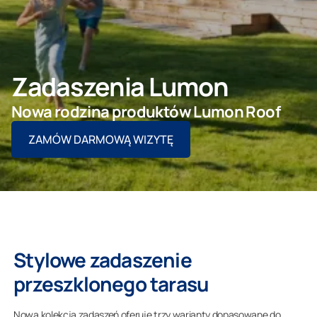
SKONTAKTUJ SIĘ Z NAMI
Zadaszenia Lumon
Architekt/deweloper
Nowa rodzina produktów Lumon Roof
ZAMÓW DARMOWĄ WIZYTĘ
Firma
Stylowe zadaszenie
przeszklonego tarasu
Nowa kolekcja zadaszeń oferuje trzy warianty dopasowane do