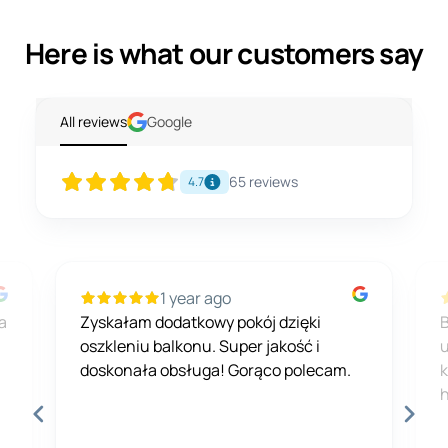
Here is what our customers say
All reviews
Google
65
reviews
4.7
1 year ago
a
Zyskałam dodatkowy pokój dzięki
B
oszkleniu balkonu. Super jakość i
u
doskonała obsługa! Gorąco polecam.
k
h