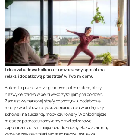
Lekka zabudowa balkonu – nowoczesny sposób na
relaks i dodatkową przestrzeń w Twoim domu
Balkon to przestrzeń z ogromnym potencjałem, który
niezwykle rzadko w pełni wykorzystujemy na co dzień.
Zamiast wymarzonej strefy odpoczynku, dodatkowe
metry kwadratowe szybko zamieniają się w podręczny
schowek na suszarkę, mopy czy rowery. W chłodniejsze
miesiące po prostu zamykamy drzwi balkonowe i
zapominamy o tym miejscu aż do wiosny. Rozwiązaniem,
które na zawsze zmieni ten stan rzeczy, jest lekka