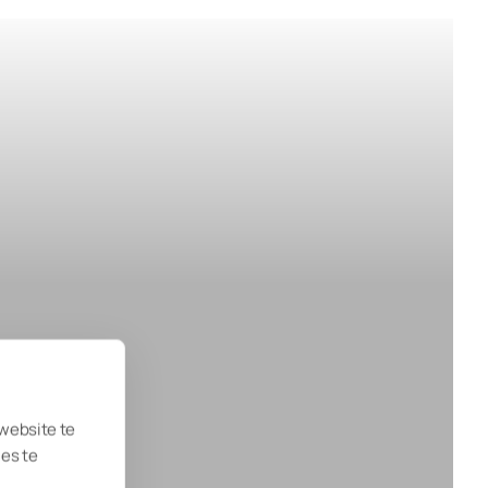
 website te
ies te