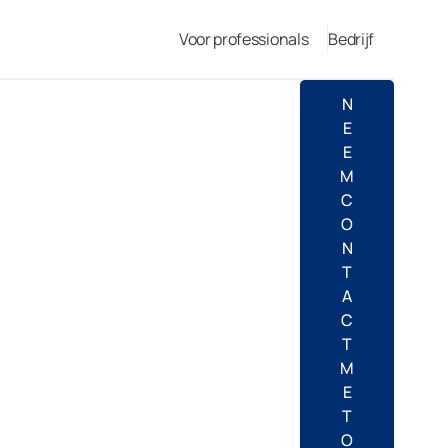
Voor professionals
Bedrijf
N
E
E
M
C
O
N
T
A
C
T
M
E
T
O