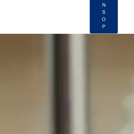
N
S
O
P