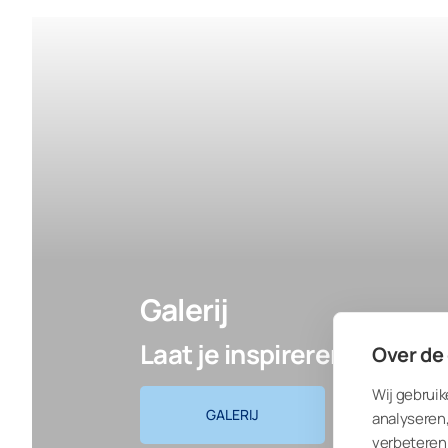
Galerij
Laat je inspireren
Over de
Wij gebruik
GALERIJ
analyseren,
verbeteren 