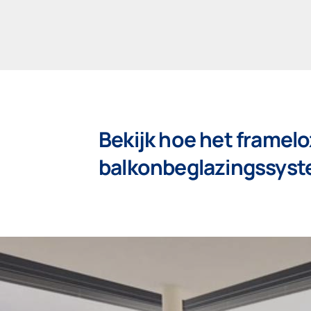
Bekijk hoe het framel
balkonbeglazingssyst