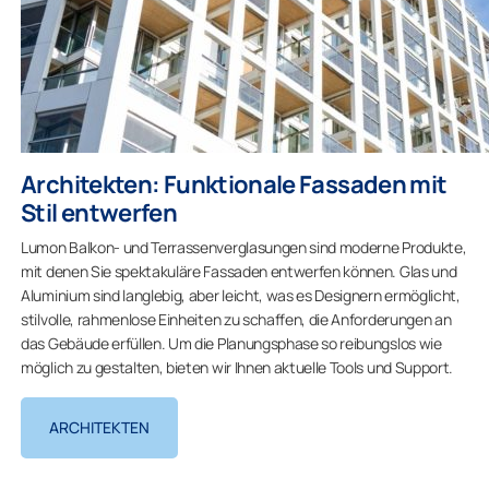
Architekten: Funktionale Fassaden mit
Stil entwerfen
Lumon Balkon- und Terrassenverglasungen sind moderne Produkte,
mit denen Sie spektakuläre Fassaden entwerfen können. Glas und
Aluminium sind langlebig, aber leicht, was es Designern ermöglicht,
stilvolle, rahmenlose Einheiten zu schaffen, die Anforderungen an
das Gebäude erfüllen. Um die Planungsphase so reibungslos wie
möglich zu gestalten, bieten wir Ihnen aktuelle Tools und Support.
ARCHITEKTEN