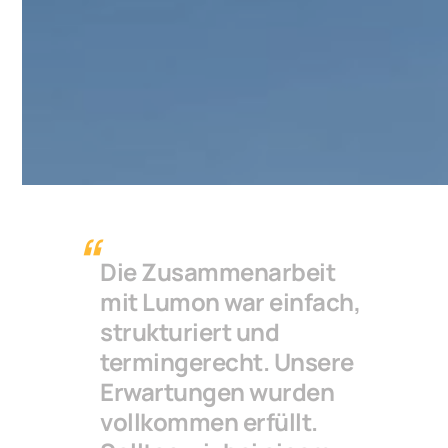
Die Zusammenarbeit
mit Lumon war einfach,
strukturiert und
termingerecht. Unsere
Erwartungen wurden
vollkommen erfüllt.