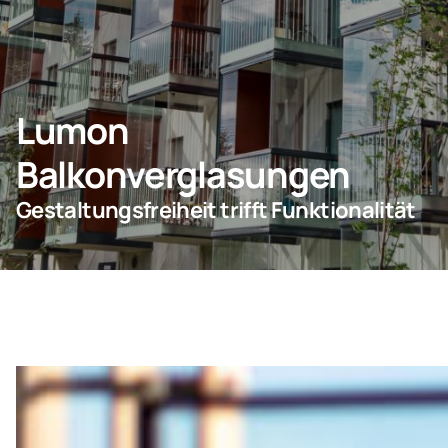
KONTAKT
Lumon
Privatkunden
Balkonverglasungen
Unternehmen
Gestaltungsfreiheit trifft Funktionalität