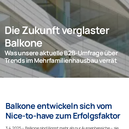
Privatkunden
Geschäftskunden
Die Zukunft verglaster
Balkone
Was unsere aktuelle B2B-Umfrage über
Trends im Mehrfamilienhausbau verrät
Balkone entwickeln sich vom
Nice-to-have zum Erfolgsfaktor
3.4.2025 – Balkone sind längst mehr als nur Aussenbereiche – sie