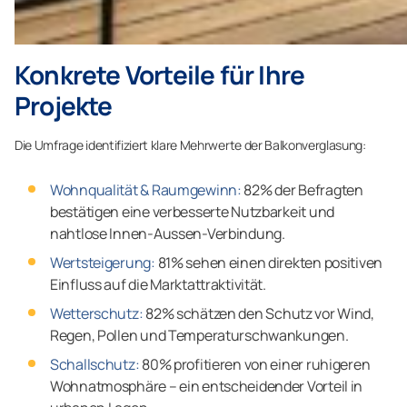
Konkrete Vorteile für Ihre
Projekte
Die Umfrage identifiziert klare Mehrwerte der Balkonverglasung:
Wohnqualität & Raumgewinn:
82% der Befragten
bestätigen eine verbesserte Nutzbarkeit und
nahtlose Innen-Aussen-Verbindung.
Wertsteigerung:
81% sehen einen direkten positiven
Einfluss auf die Marktattraktivität.
Wetterschutz:
82% schätzen den Schutz vor Wind,
Regen, Pollen und Temperaturschwankungen.
Schallschutz:
80% profitieren von einer ruhigeren
Wohnatmosphäre – ein entscheidender Vorteil in