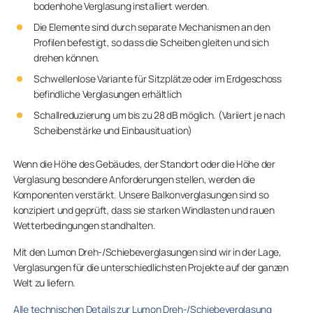
bodenhohe Verglasung installiert werden.
Die Elemente sind durch separate Mechanismen an den
Profilen befestigt, so dass die Scheiben gleiten und sich
drehen können.
Schwellenlose Variante für Sitzplätze oder im Erdgeschoss
befindliche Verglasungen erhältlich
Schallreduzierung um bis zu 28 dB möglich. (Variiert je nach
Scheibenstärke und Einbausituation)
Wenn die Höhe des Gebäudes, der Standort oder die Höhe der
Verglasung besondere Anforderungen stellen, werden die
Komponenten verstärkt. Unsere Balkonverglasungen sind so
konzipiert und geprüft, dass sie starken Windlasten und rauen
Wetterbedingungen standhalten.
Mit den Lumon Dreh-/Schiebeverglasungen sind wir in der Lage,
Verglasungen für die unterschiedlichsten Projekte auf der ganzen
Welt zu liefern.
Alle technischen Details zur Lumon Dreh-/Schiebeverglasung