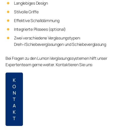
Langlebiges Design
Stilvolle Griffe
Effektive Schalldämmung
Integrierte Plissees (optional)
Zwei verschiedene Verglasungstypen:
Dreh-/Schiebeverglasungen und Schiebeverglasung
Bei Fragen zu den Lumon Verglasungssystemen hilft unser
Expertenteam gerne weiter. Kontaktieren Sie uns:
K
O
N
T
A
K
T