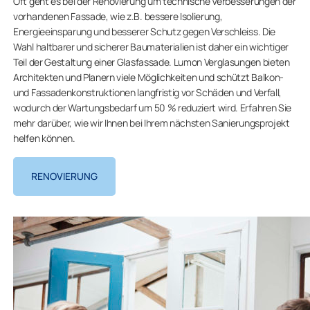
Oft geht es bei der Renovierung um technische Verbesserungen der
vorhandenen Fassade, wie z.B. bessere Isolierung,
Energieeinsparung und besserer Schutz gegen Verschleiss. Die
Wahl haltbarer und sicherer Baumaterialien ist daher ein wichtiger
Teil der Gestaltung einer Glasfassade. Lumon Verglasungen bieten
Architekten und Planern viele Möglichkeiten und schützt Balkon-
und Fassadenkonstruktionen langfristig vor Schäden und Verfall,
wodurch der Wartungsbedarf um 50 % reduziert wird. Erfahren Sie
mehr darüber, wie wir Ihnen bei Ihrem nächsten Sanierungsprojekt
helfen können.
RENOVIERUNG