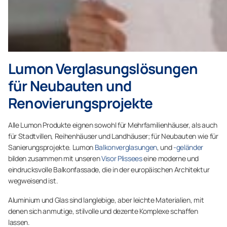
Lumon Verglasungslösungen
für Neubauten und
Renovierungsprojekte
Alle Lumon Produkte eignen sowohl für Mehrfamilienhäuser, als auch
für Stadtvillen, Reihenhäuser und Landhäuser; für Neubauten wie für
Sanierungsprojekte. Lumon
Balkonverglasungen
, und
-geländer
bilden zusammen mit unseren
Visor Plissees
eine moderne und
eindrucksvolle Balkonfassade, die in der europäischen Architektur
wegweisend ist.
Aluminium und Glas sind langlebige, aber leichte Materialien, mit
denen sich anmutige, stilvolle und dezente Komplexe schaffen
lassen.