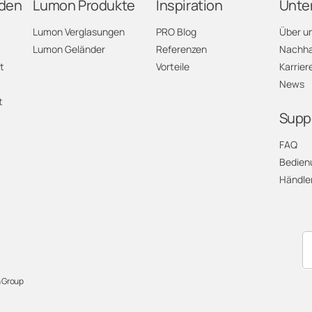
den
Lumon Produkte
Inspiration
Unte
Lumon Verglasungen
PRO Blog
Über u
Lumon Geländer
Referenzen
Nachhal
t
Vorteile
Karrier
News
t
Supp
FAQ
Bedien
Händle
 Group