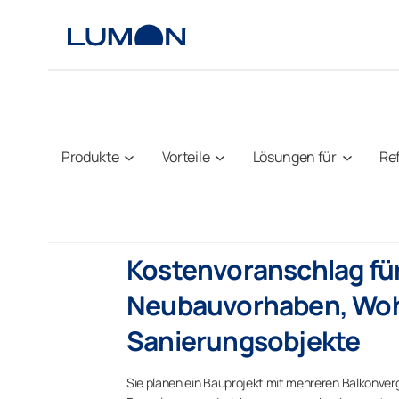
Zum
Inhalt
springen
Produkte
Vorteile
Lösungen für
Re
Kostenvoranschlag fü
Neubauvorhaben, Woh
Sanierungsobjekte
Sie planen ein Bauprojekt mit mehreren Balkonver