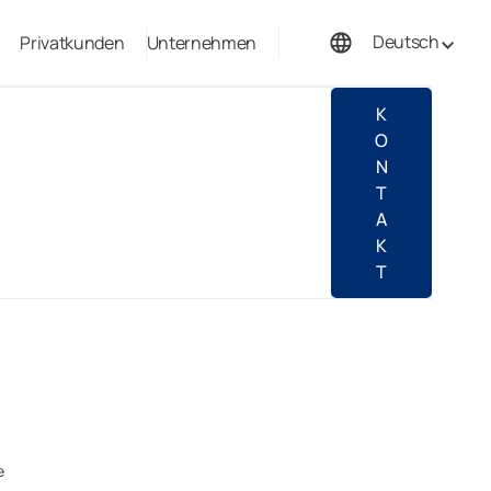
Deutsch
Privatkunden
Unternehmen
Français
K
O
N
T
A
K
T
e