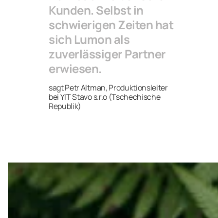
Kunden. Selbst in
schwierigen Zeiten hat
sich Lumon als
zuverlässiger Partner
erwiesen.
sagt Petr Altman, Produktionsleiter
bei YIT Stavo s.r.o (Tschechische
Republik)