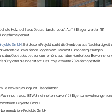
öchste Holzhochhaus Deutschland: „roots“. Auf 18 Etagen werden 181
lungsfläche gebaut.
Projekte GmbH
. Bei diesem Projekt steht die Symbiose aus Nachhaltigkeit
d werden die umlaufende Loggien am Haus mit Lumon Verglasungen
izienz des Gebäudes bei, sondern erhöht auch den Komfort der Bewohner un
enCity oder die Innenstadt. Das Projekt wurde 2024 fertiggestellt.
fm Balkonverglasung und Glasgeländer
s Wohnhochhaus, 181 Wohneinheiten, davon 128 Eigentumswohnungen und 
mmobilien-Projekte GmbH
be Immobilien-Projekte GmbH