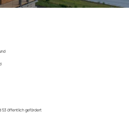
 und
d
53 öffentlich gefördert