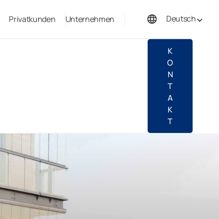
Deutsch
Privatkunden
Unternehmen
Français
K
O
N
T
A
K
T