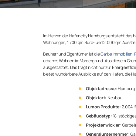
Im Herzen der Hafencity Hamburgs entsteht das h
Wohnungen, 1.700 qm Büro- und 2.000 qm Ausstel
Bauherr und Eigentümer ist die
Garbe Immobilien-
urbanes Wohnen im Vordergrund. Aus diesem Grun
ausgestattet. Das trägt nicht nur zur Energieeff
bietet wunderbare Ausblicke auf den Hafen, die Haf
Objektadresse:
Hamburg
Objektart:
Neubau
Lumon Produkte:
2.004 l
Gebäudetyp:
18-stöckige
Projektenwickler:
Garbe I
Generalunternehmer:
Gar