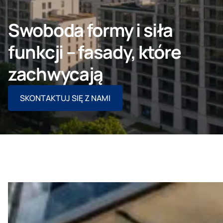
SKONTAKTUJ SIĘ Z NAMI
Swoboda formy i siła
funkcji – fasady, które
zachwycają
Klient indywidualny
SKONTAKTUJ SIĘ Z NAMI
O nas