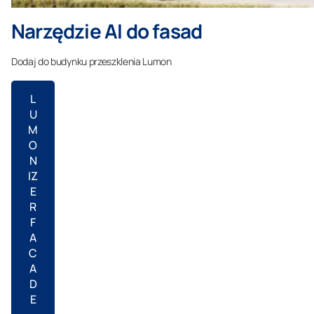
Narzędzie AI do fasad
Dodaj do budynku przeszklenia Lumon
L
U
M
O
N
IZ
E
R
F
A
C
A
D
E