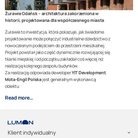
Żurawie Gdańsk – architektura zakorzeniona w
historii, projektowana dla współczesnego miasta
Żurawie to inwestycja, która pokazuje, jak świadome
projektowanie może połączyć industrialne dziedzictwo z
nowoczesnym podejściem do przestrzeni mieszkalnej.
Projekt powstał jako część dynamicznie rozwijającej się
tkanki miejskiej i od początku zakładał coś więcej niż
realizację kolejnego zespołu budynków.
Za realizację odpowiada deweloper
YIT
Development
.
Mota-Engil Polska
jest generalnym wykonawcą
obiektu
Read more…
Klient indywidualny