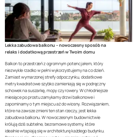
Lekka zabudowa balkonu – nowoczesny sposób na
relaks i dodatkową przestrzeń w Twoim domu
Balkon to przestrzeń z ogromnym potencjałem, który
niezwykle rzadko w pełni wykorzystujemy na co dzień.
Zamiast wymarzonej strefy odpoczynku, dodatkowe
metry kwadratowe szybko zamieniają się w podręczny
schowek na suszarkę, mopy czy rowery. W chłodniejsze
miesiące po prostu zamykamy drzwi balkonowe i
zapominamy o tym miejscu aż do wiosny. Rozwiązaniem,
które na zawsze zmieni ten stan rzeczy, jest lekka
zabudowa balkonu. W nowoczesnym budownictwie
królują dziś subtelne, bezramowe systemy, które
idealnie wtapiają się w architekturę każdego budynku.