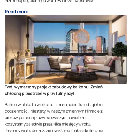
Przekonaj się, dlaczego warto w nie zainwestować.
Read more…
Twój wymarzony projekt zabudowy balkonu. Zmień
chłodną przestrzeń w przytulny azyl
Balkon w bloku to wielki atut i mała ucieczka od zgiełku
codzienności. Niestety, w naszym zmiennym klimacie z
uroków porannej kawy na świeżym powietrzu
korzystamy zaledwie przez kilka miesięcy w roku.
Jesienny wiatr, deszcz, zimowy śnieg i hałas skutecznie