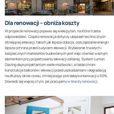
Dla renowacji – obniża koszty
W projekcie renowacji pojawia się wiele pytań, na które trzeba
odpowiedzieć. Często renowacja dotyczy ulepszeń technicznych
istniejącej elewacji, takich jak lepsza izolacja, oszczędzanie energii i
lepsza ochrona przed zużyciem elewacji. Wybieranie trwałych i
bezpiecznych materiałów budowlanych jest więc również ważnym
elementem przy projektowaniu elewacji szklanej. System Lumon
Glazing daje projektantom wiele możliwości, a także chroni
konstrukcje balkonów i elewacji przed uszkodzeniami i degradacją
na dłuższy okres czasu, zmniejszając potrzebę konserwacji o 50%.
Dowiedz się więcej o tym, jak pracujemy
w branży renowacji.