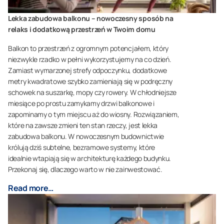
Lekka zabudowa balkonu – nowoczesny sposób na
relaks i dodatkową przestrzeń w Twoim domu
Balkon to przestrzeń z ogromnym potencjałem, który
niezwykle rzadko w pełni wykorzystujemy na co dzień.
Zamiast wymarzonej strefy odpoczynku, dodatkowe
metry kwadratowe szybko zamieniają się w podręczny
schowek na suszarkę, mopy czy rowery. W chłodniejsze
miesiące po prostu zamykamy drzwi balkonowe i
zapominamy o tym miejscu aż do wiosny. Rozwiązaniem,
które na zawsze zmieni ten stan rzeczy, jest lekka
zabudowa balkonu. W nowoczesnym budownictwie
królują dziś subtelne, bezramowe systemy, które
idealnie wtapiają się w architekturę każdego budynku.
Przekonaj się, dlaczego warto w nie zainwestować.
Read more…