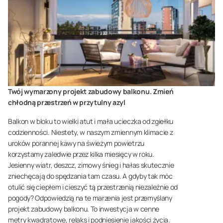
Twój wymarzony projekt zabudowy balkonu. Zmień
chłodną przestrzeń w przytulny azyl
Balkon w bloku to wielki atut i mała ucieczka od zgiełku
codzienności. Niestety, w naszym zmiennym klimacie z
uroków porannej kawy na świeżym powietrzu
korzystamy zaledwie przez kilka miesięcy w roku.
Jesienny wiatr, deszcz, zimowy śnieg i hałas skutecznie
zniechęcają do spędzania tam czasu. A gdyby tak móc
otulić się ciepłem i cieszyć tą przestrzenią niezależnie od
pogody? Odpowiedzią na te marzenia jest przemyślany
projekt zabudowy balkonu. To inwestycja w cenne
metry kwadratowe, relaks i podniesienie jakości życia.