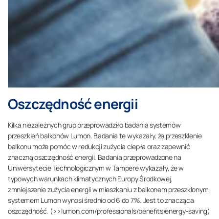
Oszczędność energii
Kilka niezależnych grup przeprowadziło badania systemów
przeszkleń balkonów Lumon. Badania te wykazały, że przeszklenie
balkonu może pomóc w redukcji zużycia ciepła oraz zapewnić
znaczną oszczędność energii. Badania przeprowadzone na
Uniwersytecie Technologicznym w Tampere wykazały, że w
typowych warunkach klimatycznych Europy Środkowej,
zmniejszenie zużycia energii w mieszkaniu z balkonem przeszklonym
systemem Lumon wynosi średnio od 6 do 7%. Jest to znacząca
oszczędność. (>>lumon.com/professionals/benefits/energy-saving)