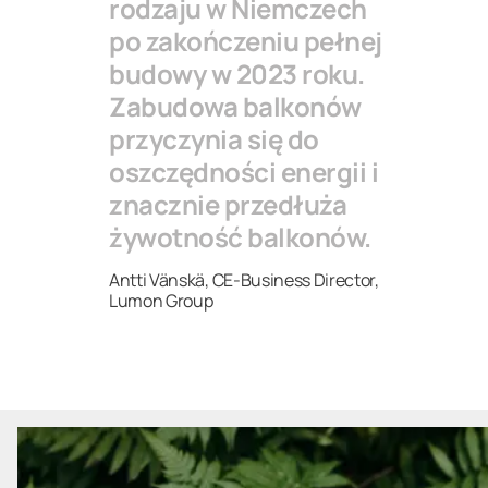
rodzaju w Niemczech
po zakończeniu pełnej
budowy w 2023 roku.
Zabudowa balkonów
przyczynia się do
oszczędności energii i
znacznie przedłuża
żywotność balkonów.
Antti Vänskä, CE-Business Director,
Lumon Group