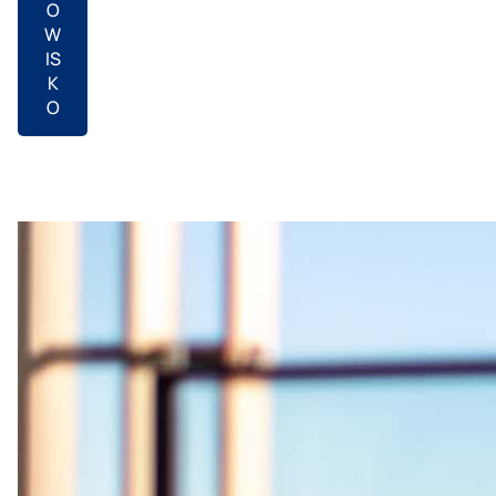
O
W
IS
K
O