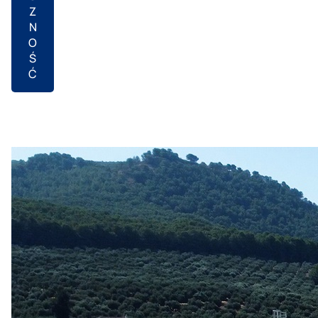
Z
N
O
Ś
Ć