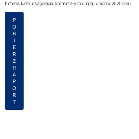
historie, ludzi i osiągnięcia, które stały za drogą Lumon w 2025 roku.
P
O
B
I
E
R
Z
R
A
P
O
R
T