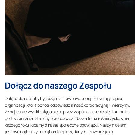
Dołącz do naszego Zespołu
Dołącz do nas, aby być częścią zrównoważonej i rozwijającej się
organizacji, która ponosi odpowiedzialność korporacyjną – wierzymy,
że najlepsze wyniki osiąga się poprzez wspólne uczenie się. Lumon to
godny zaufania i stabilny pracodawca. Nasza firma rośnie zyskownie
każdego roku i dbamy o nasze społeczne obowiązki. Naszym celem
jest być najlepszym i najbardziej pożądanym – również jako