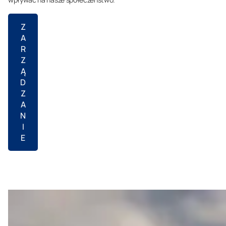
Z
A
R
Z
Ą
D
Z
A
N
I
E