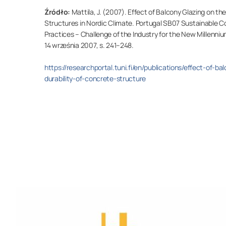
Źródło:
Mattila, J. (2007).
Effect of Balcony Glazing on the
Structures in Nordic Climate
.
Portugal SB07 Sustainable Co
Practices – Challenge of the Industry for the New Millenni
14 września 2007, s. 241–248.
https://researchportal.tuni.fi/en/publications/effect-of-b
durability-of-concrete-structure