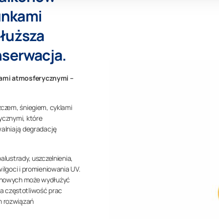
runkami
dłuższa
nserwacja.
kami atmosferycznymi –
zczem, śniegiem, cyklami
ycznymi, które
walniają degradację
alustrady, uszczelnienia,
ilgoci i promieniowania UV.
konowych może wydłużyć
a częstotliwość prac
h rozwiązań