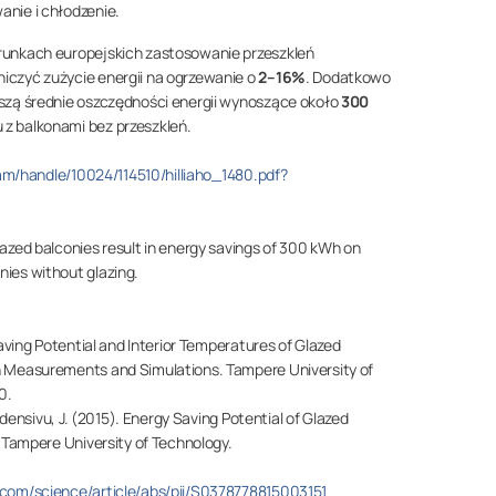
nie i chłodzenie.
runkach europejskich zastosowanie przeszkleń
iczyć zużycie energii na ogrzewanie o
2–16%
. Dodatkowo
szą średnie oszczędności energii wynoszące około
300
z balkonami bez przeszkleń.
ream/handle/10024/114510/hilliaho_1480.pdf?
azed balconies result in energy savings of 300 kWh on
ies without glazing.
ving Potential and Interior Temperatures of Glazed
h Measurements and Simulations
. Tampere University of
0.
hdensivu, J. (2015).
Energy Saving Potential of Glazed
. Tampere University of Technology.
.com/science/article/abs/pii/S0378778815003151