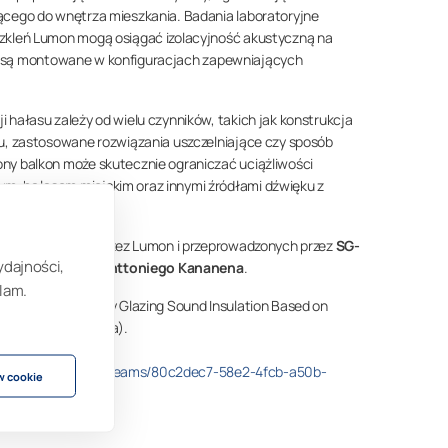
ącego do wnętrza mieszkania. Badania laboratoryjne
szkleń Lumon mogą osiągać izolacyjność akustyczną na
y są montowane w konfiguracjach zapewniających
 hałasu zależy od wielu czynników, takich jak konstrukcja
nu, zastosowane rozwiązania uszczelniające czy sposób
ny balkon może skutecznie ograniczać uciążliwości
m, hałasem miejskim oraz innymi źródłami dźwięku z
aniach zleconych przez Lumon i przeprowadzonych przez
SG-
ydajności,
acy magisterskiej
Anttoniego Kananena
.
lam.
).
Design of Balcony Glazing Sound Insulation Based on
(praca magisterska).
server/api/core/bitstreams/80c2dec7-58e2-4fcb-a50b-
w cookie