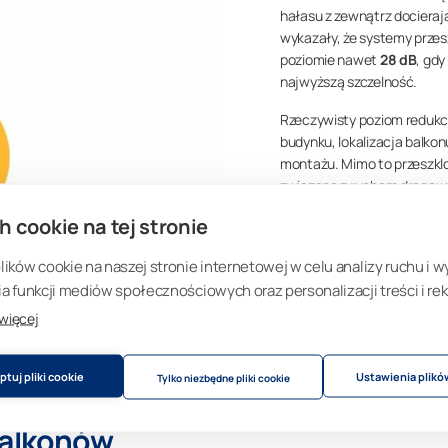
hałasu z zewnątrz docieraj
wykazały, że systemy prze
poziomie nawet
28 dB
, gd
najwyższą szczelność.
Rzeczywisty poziom redukcji
budynku, lokalizacja balko
montażu. Mimo to przeszklo
związane z ruchem drogowy
otoczenia.
h cookie na tej stronie
Wyniki opierają się na bad
ków cookie na naszej stronie internetowej w celu analizy ruchu i w
Bauakustik
, a także na pr
 funkcji mediów społecznościowych oraz personalizacji treści i rek
Źródło:
Kananen, A. (2015
 więcej
Laboratory Measurements
https://aaltodoc.aalto.fi/
tuj pliki cookie
Ustawienia plikó
Tylko niezbędne pliki cookie
e623a640811a/content
balkonów