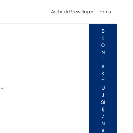
Architekt/deweloper
Firma
S
K
O
N
T
A
K
T
U
J
SI
Ę
Z
N
A