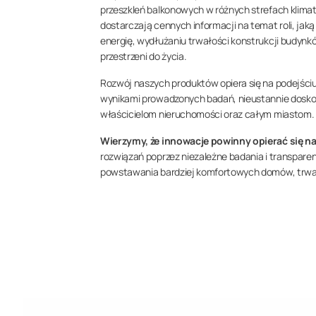
przeszkleń balkonowych w różnych strefach klima
dostarczają cennych informacji na temat roli, ja
energię, wydłużaniu trwałości konstrukcji budyn
przestrzeni do życia.
Rozwój naszych produktów opiera się na podejśc
wynikami prowadzonych badań, nieustannie dosko
właścicielom nieruchomości oraz całym miastom.
Wierzymy, że innowacje powinny opierać się na
rozwiązań poprzez niezależne badania i transparen
powstawania bardziej komfortowych domów, trwa