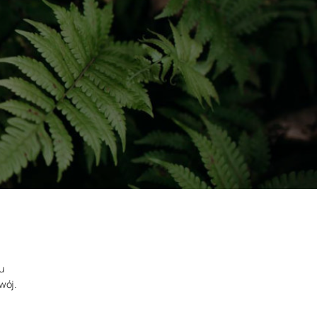
u
wój.