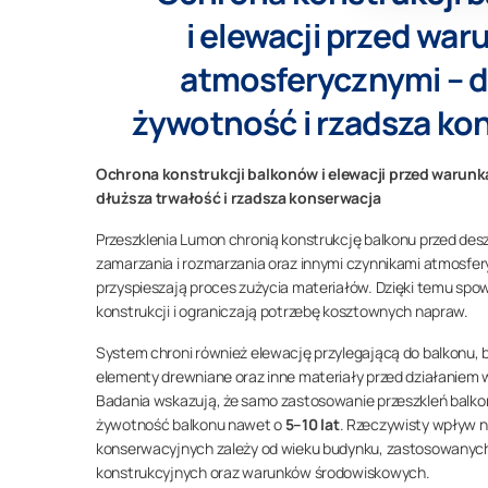
i elewacji przed wa
atmosferycznymi – 
żywotność i rzadsza ko
Ochrona konstrukcji balkonów i elewacji przed warun
dłuższa trwałość i rzadsza konserwacja
Przeszklenia Lumon chronią konstrukcję balkonu przed des
zamarzania i rozmarzania oraz innymi czynnikami atmosfer
przyspieszają proces zużycia materiałów. Dzięki temu spo
konstrukcji i ograniczają potrzebę kosztownych napraw.
System chroni również elewację przylegającą do balkonu, b
elementy drewniane oraz inne materiały przed działaniem w
Badania wskazują, że samo zastosowanie przeszkleń bal
żywotność balkonu nawet o
5–10 lat
. Rzeczywisty wpływ n
konserwacyjnych zależy od wieku budynku, zastosowanyc
konstrukcyjnych oraz warunków środowiskowych.