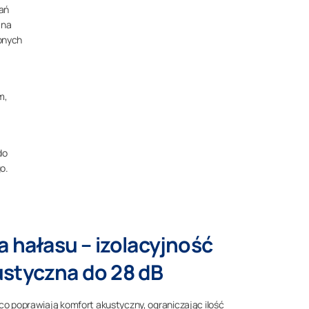
dań
 na
onych
m,
do
o.
 hałasu – izolacyjność
styczna do 28 dB
o poprawiają komfort akustyczny, ograniczając ilość