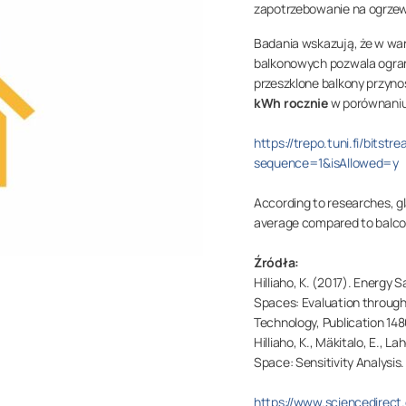
zapotrzebowanie na ogrzewa
Badania wskazują, że w wa
balkonowych pozwala ogran
przeszklone balkony przyno
kWh rocznie
w porównaniu 
https://trepo.tuni.fi/bitst
sequence=1&isAllowed=y
According to researches, gl
average compared to balcon
Źródła:
Hilliaho, K. (2017).
Energy Sa
Spaces: Evaluation throug
Technology, Publication 148
Hilliaho, K., Mäkitalo, E., La
Space: Sensitivity Analysis
https://www.sciencedirect