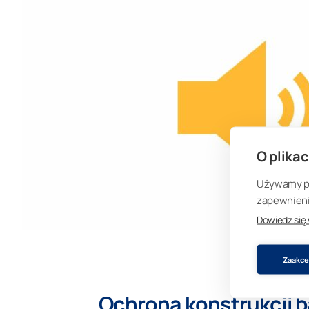
O plikac
Używamy pli
zapewnienia
Dowiedz się
Zaakcep
Ochrona konstrukcji 