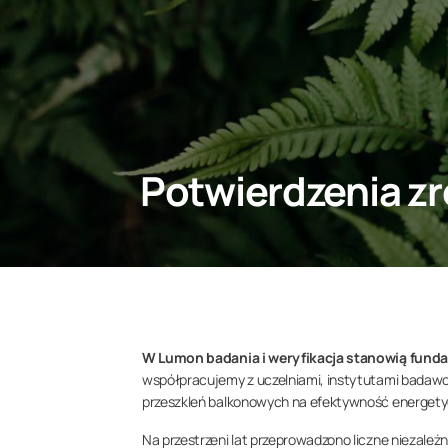
Potwierdzenia 
W Lumon badania i weryfikacja stanowią fund
współpracujemy z uczelniami, instytutami badaw
przeszkleń balkonowych na efektywność energety
Na przestrzeni lat przeprowadzono liczne niezale