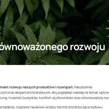
zrównoważonego rozwoju
ament rozwoju naszych produktów i rozwiązań.
Nieustannie
czymi oraz ekspertami branżowymi, aby pogłębiać wiedzę na temat wpływ
czną, trwałość budynków, komfort użytkowników oraz zrównoważony roz
żne badania, rozprawy naukowe i analizy techniczne dotyczące wpływu