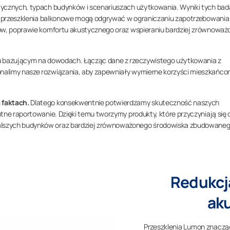
tycznych, typach budynków i scenariuszach użytkowania. Wyniki tych ba
ką przeszklenia balkonowe mogą odgrywać w ograniczaniu zapotrzebowania
ków, poprawie komfortu akustycznego oraz wspieraniu bardziej zrównoważ
iu bazującym na dowodach. Łącząc dane z rzeczywistego użytkowania z
nalimy nasze rozwiązania, aby zapewniały wymierne korzyści mieszkańco
 faktach.
Dlatego konsekwentnie potwierdzamy skuteczność naszych
tne raportowanie. Dzięki temu tworzymy produkty, które przyczyniają się 
lszych budynków oraz bardziej zrównoważonego środowiska zbudowaneg
Redukcja
aku
Przeszklenia Lumon znacząc