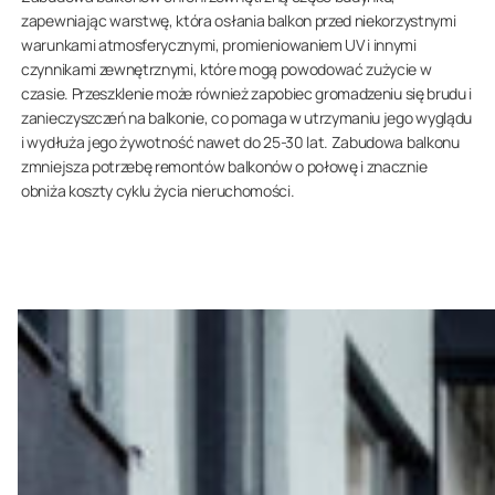
zapewniając warstwę, która osłania balkon przed niekorzystnymi
warunkami atmosferycznymi, promieniowaniem UV i innymi
czynnikami zewnętrznymi, które mogą powodować zużycie w
czasie. Przeszklenie może również zapobiec gromadzeniu się brudu i
zanieczyszczeń na balkonie, co pomaga w utrzymaniu jego wyglądu
i wydłuża jego żywotność nawet do 25-30 lat. Zabudowa balkonu
zmniejsza potrzebę remontów balkonów o połowę i znacznie
obniża koszty cyklu życia nieruchomości.