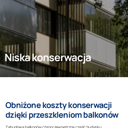
SKONTAKTUJ SIĘ Z NAMI
Klient indywidualny
Niska konserwacja
O nas
Obniżone koszty konserwacji
dzięki przeszkleniom balkonów
Zabudowa balkonów chroni zewnętrzną część budynku,