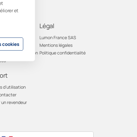
et
éliorer et
prise
Légal
os de nous
Lumon France SAS
 cookies
ité
Mentions légales
z partenaire Lumon
Politique confidentialité
tés
ort
 d’utilisation
ontacter
 un revendeur