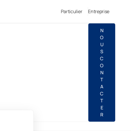
Particulier
Entreprise
N
O
U
S
C
O
N
T
A
C
T
E
R