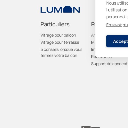
Nous utilis
l’utilisati
personnalis
Particuliers
Professionnel
En savoir plu
Vitrage pour balcon
Architectes
Accept
Vitrage pour terrasse
Maîtres d’ouvrage
5 conseils lorsque vous
Immobiliers
fermez votre balcon
Rénovation
Support de concept