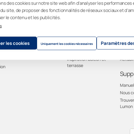
ons des cookies sur notre site web afin d’analyser les performances 
on du site, de proposer des fonctionnalités de réseaux sociaux et d’am
er le contenu et les publicités.
s
Produits Lumon
Inspiration
Entre
s
Vitrages Lumon
Références
À prop
er les cookies
Paramètres des
Garde-corps Lumon
Avantages
Durabil
Uniquement les cookies nécessaires
Visor Stores
Galerie
Devene
Inspiration balcon et
Actuali
terrasse
ion
Supp
Manuels
Nous c
Trouver
Lumon