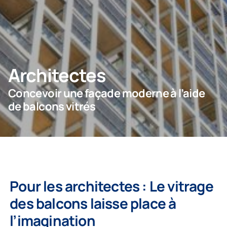
NOUS CONTACTER
Architectes
Particulier
Concevoir une façade moderne à l’aide
Entreprise
de balcons vitrés
Pour les architectes : Le vitrage
des balcons laisse place à
l’imagination