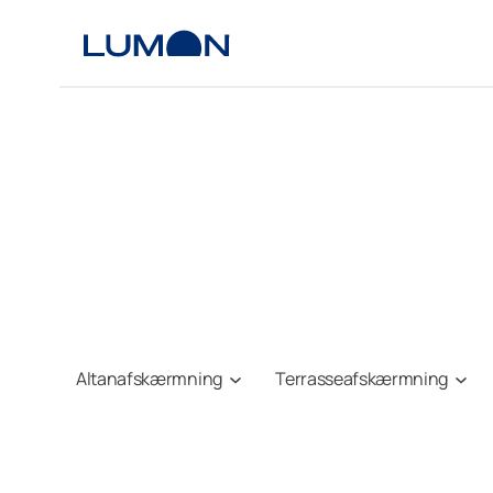
Spring
til
indhold
Altanafskærmning
Terrasseafskærmning