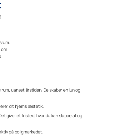
t
å
dsrum.
t om
s
rs rum, uanset årstiden. De skaber en lun og
terer dit hjem’s æstetik.
et giver et fristed, hvor du kan slappe af og
ktiv på boligmarkedet.