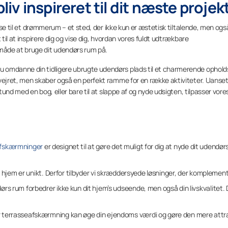
bliv inspireret til dit næste projek
asse til et drømmerum – et sted, der ikke kun er æstetisk tiltalende, men ogs
 til at inspirere dig og vise dig, hvordan vores fuldt udtrækbare
måde at bruge dit udendørs rum på.
 omdanne din tidligere ubrugte udendørs plads til et charmerende ophol
 vejret, men skaber også en perfekt ramme for en række aktiviteter. Uanse
stund med en bog, eller bare til at slappe af og nyde udsigten, tilpasser vore
afskærmninger
er designet til at gøre det muligt for dig at nyde dit udendø
ert hjem er unikt. Derfor tilbyder vi skræddersyede løsninger, der komplemen
ørs rum forbedrer ikke kun dit hjem’s udseende, men også din livskvalitet. D
er terrasseafskærmning kan øge din ejendoms værdi og gøre den mere attra