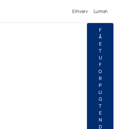
Erhverv
Lumon
F
Å
E
T
U
F
O
R
P
LI
G
T
E
N
D