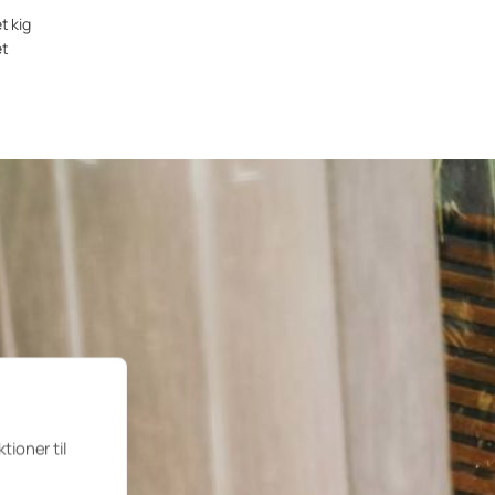
t kig
et
tioner til