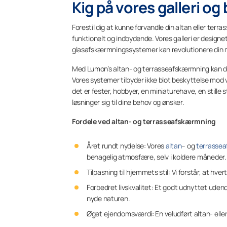
Kig på vores galleri og 
Forestil dig at kunne forvandle din altan eller terr
funktionelt og indbydende. Vores galleri er designet
glasafskærmningssystemer kan revolutionere din 
Med Lumon’s altan- og terrasseafskærmning kan du
Vores systemer tilbyder ikke blot beskyttelse mod
det er fester, hobbyer, en miniaturehave, en stille 
løsninger sig til dine behov og ønsker.
Fordele ved altan- og terrasseafskærmning
Året rundt nydelse: Vores
altan
– og
terrasse
behagelig atmosfære, selv i koldere måneder.
Tilpasning til hjemmets stil: Vi forstår, at hv
Forbedret livskvalitet: Et godt udnyttet udend
nyde naturen.
Øget ejendomsværdi: En veludført altan- ell