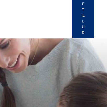
E
T
IL
B
U
D