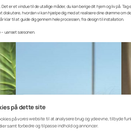
 Det er et vindue til de utallige måder, du kan berige dit hjem og liv på. Tag e
at diskutere, hvordan vi kan hjælpe dig med at realisere dine drømme om d
klar til at guide dig gennem hele processen, fra design til installation.
de – uanset sæsonen.
ies på dette site
ookies på vores website til at analysere brug og ydeevne, tilbyde funk
ier samt forbedre og tilpasse indhold og annoncer.