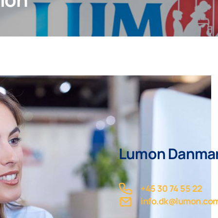
Lumon Danma
+45 30 74 55 22
info.dk@lumon.co