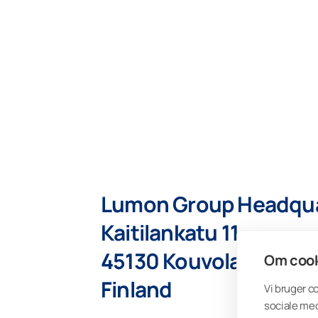
Lumon Group Headqua
Kaitilankatu 11
45130 Kouvola
Om cook
Finland
Vi bruger c
sociale med