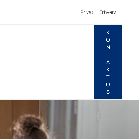
Privat
Erhverv
K
O
N
T
A
K
T
O
S