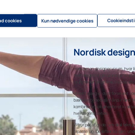
lad cookies
Cookieindsti
Kun nødvendige cookies
Nordisk design 
Hos Lumon designer vi rum, hvor liv
med elegante glasløsninger skaber 
muligheder for at leve, slappe a
Vores tilgang er dybt forankret i 
bæredygtighed går hånd i hånd. H
kombinerer dokumenteret kvalite
hverdagens behov.
Vi tror på, at gode rum skal føles p
tilpasse sig. De løfter boligen, unde