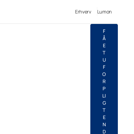
Erhverv
Lumon
F
Å
E
T
U
F
O
R
P
LI
G
T
E
N
D