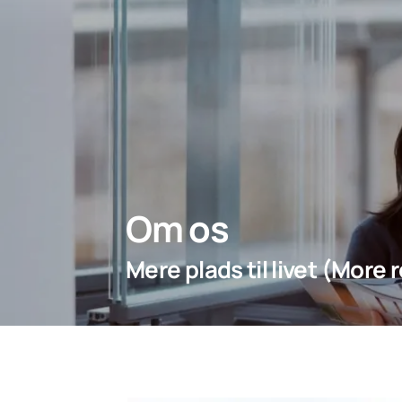
Om os
Mere plads til livet (More r