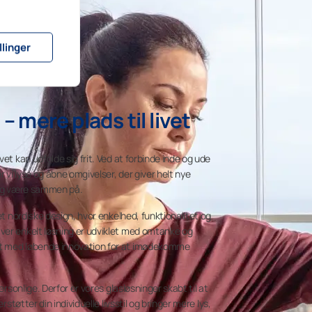
llinger
– mere plads til livet
et kan udfolde sig frit. Ved at forbinde inde og ude
vi lyse og åbne omgivelser, der giver helt nye
f og være sammen på.
det nordiske design, hvor enkelhed, funktionalitet og
ver enkelt løsning er udviklet med omtanke og
t med løbende innovation for at imødekomme
ersonlige. Derfor er vores glasløsninger skabt til at
rstøtter din individuelle livsstil og bringer mere lys,