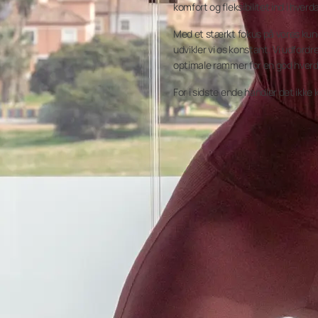
komfort og fleksibilitet ind i hver
Med et stærkt fokus på vores kund
udvikler vi os konstant. Vi udford
optimale rammer for en god hver
For i sidste ende handler det ikk