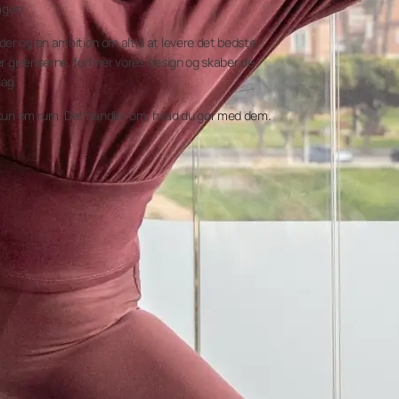
dagen.
er og en ambition om altid at levere det bedste,
rer grænserne, forfiner vores design og skaber de
dag.
e kun om rum. Det handler om, hvad du gør med dem.