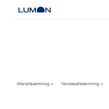
Spring
til
indhold
Altanafskærmning
Terrasseafskærmning