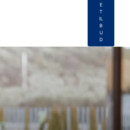
E
T
IL
B
U
D