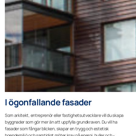
I ögonfallande fasader
Som arkitekt, entreprenör eller fastighetsutvecklare vill du skapa
byggnader som gör mer än att uppfylla grundkraven. Du vill ha
fasader som fångar blicken, ­skapar en trygg och estetisk
boendemiljö och samtidigt möter krav på energi, ­buller och ­