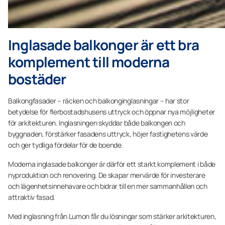
Inglasade balkonger är ett bra
komplement till moderna
bostäder
Balkongfasader – räcken och balkonginglasningar – har stor
betydelse för flerbostadshusens uttryck och öppnar nya möjligheter
för arkitekturen. Inglasningen skyddar både balkongen och
byggnaden, förstärker fasadens uttryck, höjer fastighetens värde
och ger tydliga fördelar för de boende.
Moderna inglasade balkonger är därför ett starkt komplement i både
nyproduktion och renovering. De skapar mervärde för investerare
och lägenhetsinnehavare och bidrar till en mer sammanhållen och
attraktiv fasad.
Med inglasning från Lumon får du lösningar som stärker arkitekturen,