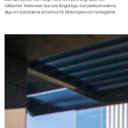
hållbarhet. Materialen ska vara långsiktiga, livscykelkostnaderna
låga och ­bostäderna attraktiva för både köpare och hyresgäster.