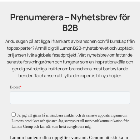
Prenumerera – Nyhetsbrev för
B2B
Är du sugen på att ligga i framkant av branschen och få kunskap från
toppexperter? Anmäl dig till Lumon B2B-nyhetsbrevet och upptäck
briljansen i våra globala fasadprojekt. Vårt nyhetsbrev omfattar de
senaste forskningsrönen och fungerar som en inspirationskälla och
ger dig ovärderliga insikter om branschens mest banbrytande
trender. Ta chansen att lyfta din expertis till nya höjder.