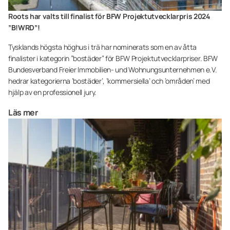
Roots har valts till finalist för BFW Projektutvecklarpris 2024
”B!WRD”!
Tysklands högsta höghus i trä har nominerats som en av åtta
finalister i kategorin ”bostäder” för BFW Projektutvecklarpriser. BFW
Bundesverband Freier Immobilien- und Wohnungsunternehmen e.V.
hedrar kategorierna ’bostäder’, ’kommersiella’ och ’områden’ med
hjälp av en professionell jury.
Läs mer