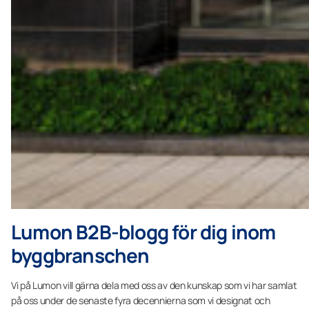
Lumon B2B-blogg för dig inom
byggbranschen
Vi på Lumon vill gärna dela med oss ​​av den kunskap som vi har samlat
på oss under de senaste fyra decennierna som vi designat och