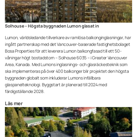
Solhouse – Högsta byggnaden Lumon glasat in
Lumon, världsledande tillverkare av ramlösa balkonginglasningar, har
ingått partnerskap med det Vancouver-baserade fastighetsbolaget
Bosa Properties för att leverera Lumon balkongfasad till ett 50-
våningar högt bostadstorn – Solhouse 6035 – i Greater Vancouver
Area, Kanada. Med Lumons inglasnings- och glasräckesteknik som
ska implementeras på över 400 balkonger blir projektet den högsta
byggnaden globalt som inkluderar Lumons infällbara
glaspanelteknologi. Byggstart är planerad till 2024 med
färdigställande 2028.
Läs mer