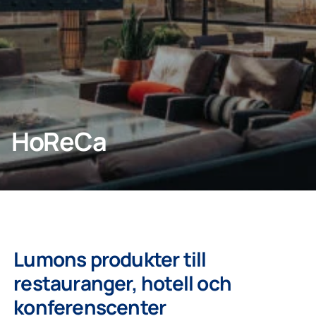
Kontakta oss
KONTAKTA OSS
HoReCa
Privatperson
Lumonkoncernen
Lumons produkter till
restauranger, hotell och
konferenscenter