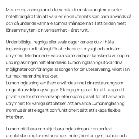
Med en inglasning kan du förvandla din restaurangterrass eller
hotellträdgård från att vara en enkel uteplats som bara används då
och då under de varmare sommarmånaderna till att bli den mest
lönsamma ytan i din verksamhet – året runt.
Under blåsiga, regniga eller svala dagar kanske du vill hålla
inglasningen helt stängt för att skapa ett mysigt och bekvämt
utrymme. Medan under vackra sommardagar kanske du vill öppna
upp inglasningen helt eller delvis. Lumon Inglasning utökar dina
möjligheter och förlänger säsongen för din uteservering, vilket i sin
tur maximerar dina intäkter.
Lumon Inglasning kan även användas inne i din restaurang som
eleganta avskiljningsväggar. Stäng igen glaset för att skapa ett
privat rum för större sällskap, eller öppna glaset för att använda
utrymmet för vanliga sittplatser. Att använda Lumon inglasning
inomhus är ett elegant och funktionellt sätt att skapa flexibla
interiörer.
Lumon infällbara och skjutbara inglasningar är en perfekt
uteplatslösning för restauranger, hotell, kontor, gym, butiker och