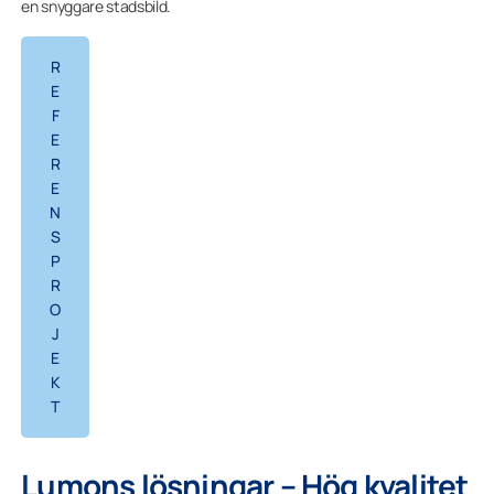
en snyggare stadsbild.
R
E
F
E
R
E
N
S
P
R
O
J
E
K
T
Lumons lösningar – Hög kvalitet