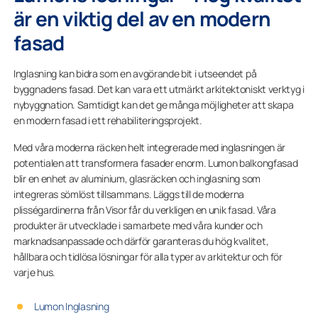
är en viktig del av en modern
fasad
Inglasning kan bidra som en avgörande bit i utseendet på
byggnadens fasad. Det kan vara ett utmärkt arkitektoniskt verktyg i
nybyggnation. Samtidigt kan det ge många möjligheter att skapa
en modern fasad i ett rehabiliteringsprojekt.
Med våra moderna räcken helt integrerade med inglasningen är
potentialen att transformera fasader enorm. Lumon balkongfasad
blir en enhet av aluminium, glasräcken och inglasning som
integreras sömlöst tillsammans. Läggs till de moderna
plisségardinerna från Visor får du verkligen en unik fasad. Våra
produkter är utvecklade i samarbete med våra kunder och
marknadsanpassade och därför garanteras du hög kvalitet,
hållbara och tidlösa lösningar för alla typer av arkitektur och för
varje hus.
Lumon Inglasning