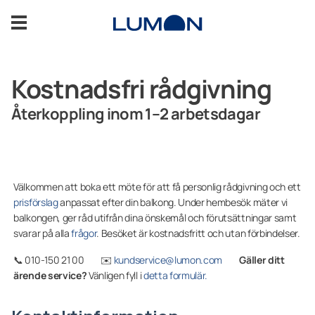
Hoppa
till
innehåll
Inglasad balkong
Kostnadsfri rådgivning
Återkoppling inom 1–2 arbetsdagar
Inglasad altan
Inspiration
Välkommen att boka ett möte för att få personlig rådgivning och ett
Support
prisförslag
anpassat efter din balkong. Under hembesök mäter vi
balkongen, ger råd utifrån dina önskemål och förutsättningar samt
svarar på alla
frågor
. Besöket är kostnadsfritt och utan förbindelser.
Kontakta oss
📞 010-150 21 00 ✉️
kundservice@lumon.com
Gäller ditt
ärende service?
Vänligen fyll i
detta formulär.
KOSTNADSFRI OFFERT