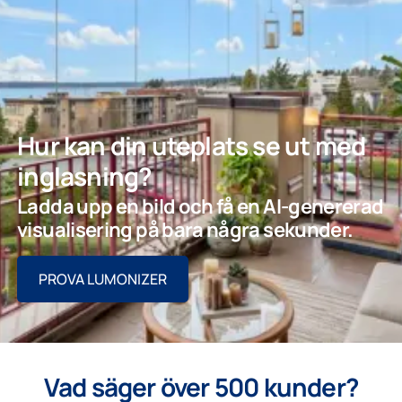
Hur kan din uteplats se ut med
inglasning?
Ladda upp en bild och få en AI-genererad
visualisering på bara några sekunder.
PROVA LUMONIZER
Vad säger över 500 kunder?