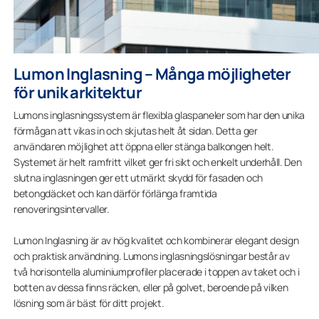
Lumon Inglasning – Många möjligheter
för unik arkitektur
Lumons inglasningssystem är flexibla glaspaneler som har den unika
förmågan att vikas in och skjutas helt åt sidan. Detta ger
användaren möjlighet att öppna eller stänga balkongen helt.
Systemet är helt ramfritt vilket ger fri sikt och enkelt underhåll. Den
slutna inglasningen ger ett utmärkt skydd för fasaden och
betongdäcket och kan därför förlänga framtida
renoveringsintervaller.
Lumon Inglasning är av hög kvalitet och kombinerar elegant design
och praktisk användning. Lumons inglasningslösningar består av
två horisontella aluminiumprofiler placerade i toppen av taket och i
botten av dessa finns räcken, eller på golvet, beroende på vilken
lösning som är bäst för ditt projekt.