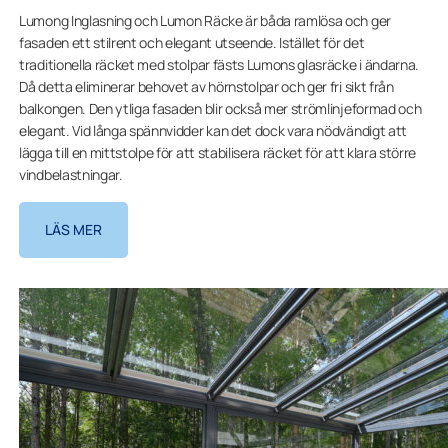
Lumong Inglasning och Lumon Räcke är båda ramlösa och ger
fasaden ett stilrent och elegant utseende. Istället för det
traditionella räcket med stolpar fästs Lumons glasräcke i ändarna.
Då detta eliminerar behovet av hörnstolpar och ger fri sikt från
balkongen. Den ytliga fasaden blir också mer strömlinjeformad och
elegant. Vid långa spännvidder kan det dock vara nödvändigt att
lägga till en mittstolpe för att stabilisera räcket för att klara större
vindbelastningar.
LÄS MER