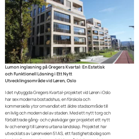
Lumon inglasning på Gregers Kvartal: En Estetisk
och Funktionell Lösning i Ett Nytt
Utvecklingsområde vid Løren, Oslo
I det nybyggda Gregers Kvartal-projektet vid Løren i Oslo
har sex moderna bostadshus, en förskola och
kommersiella ytor omvandlat ett äldre stadsområde till
en livlig och modern del av staden. Med ett nytt torg och
förbättrade gång- och cykelvägar ger projektet ett nytt
liv och energi till Lørens urbana landskap. Projektet har
utvecklats av Lørenveien 51 AS, ett fastighetsbolag som