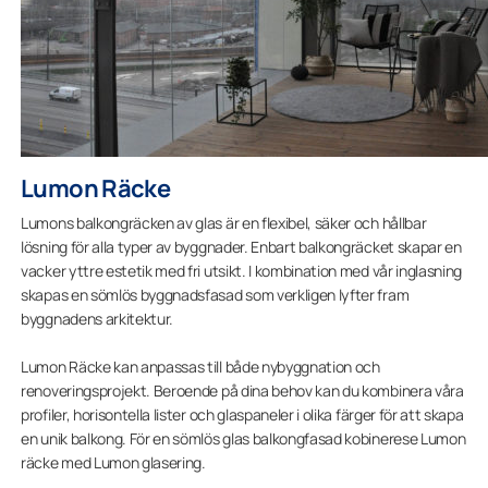
Lumon Räcke
Lumons balkongräcken av glas är en flexibel, säker och hållbar
lösning för alla typer av byggnader. Enbart balkongräcket skapar en
vacker yttre estetik med fri utsikt. I kombination med vår inglasning
skapas en sömlös byggnadsfasad som verkligen lyfter fram
byggnadens arkitektur.
Lumon Räcke kan anpassas till både nybyggnation och
renoveringsprojekt. Beroende på dina behov kan du kombinera våra
profiler, horisontella lister och glaspaneler i olika färger för att skapa
en unik balkong. För en sömlös glas balkongfasad kobinerese Lumon
räcke med Lumon glasering.