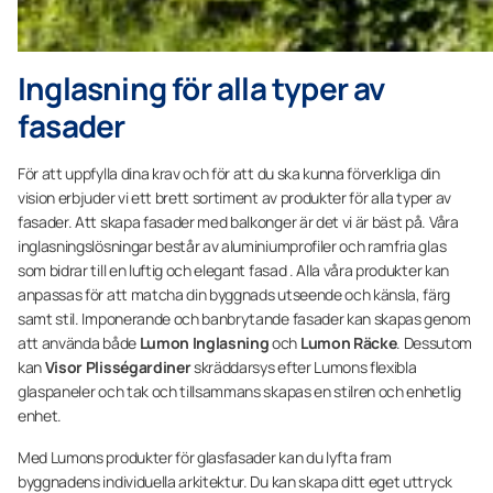
Inglasning för alla typer av
fasader
För att uppfylla dina krav och för att du ska kunna förverkliga din
vision erbjuder vi ett brett sortiment av produkter för alla typer av
fasader. Att skapa fasader med balkonger är det vi är bäst på. Våra
inglasningslösningar består av aluminiumprofiler och ramfria glas
som bidrar till en luftig och elegant fasad . Alla våra produkter kan
anpassas för att matcha din byggnads utseende och känsla, färg
samt stil. Imponerande och banbrytande fasader kan skapas genom
att använda både
Lumon Inglasning
och
Lumon Räcke
. Dessutom
kan
Visor Plisségardiner
skräddarsys efter Lumons flexibla
glaspaneler och tak och tillsammans skapas en stilren och enhetlig
enhet.
Med Lumons produkter för glasfasader kan du lyfta fram
byggnadens individuella arkitektur. Du kan skapa ditt eget uttryck