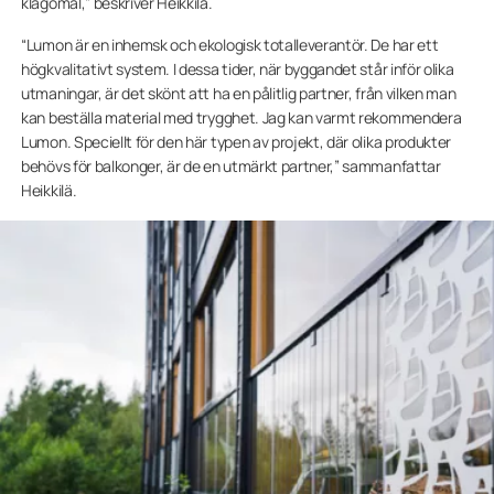
klagomål,” beskriver Heikkilä.
“Lumon är en inhemsk och ekologisk totalleverantör. De har ett
högkvalitativt system. I dessa tider, när byggandet står inför olika
utmaningar, är det skönt att ha en pålitlig partner, från vilken man
kan beställa material med trygghet. Jag kan varmt rekommendera
Lumon. Speciellt för den här typen av projekt, där olika produkter
behövs för balkonger, är de en utmärkt partner,” sammanfattar
Heikkilä.