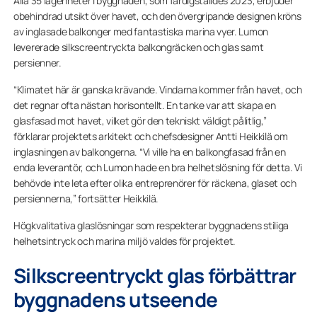
Alla 35 lägenheter i byggnaden, som färdigställdes 2023, erbjuder
obehindrad utsikt över havet, och den övergripande designen kröns
av inglasade balkonger med fantastiska marina vyer. Lumon
levererade silkscreentryckta balkongräcken och glas samt
persienner.
“Klimatet här är ganska krävande. Vindarna kommer från havet, och
det regnar ofta nästan horisontellt. En tanke var att skapa en
glasfasad mot havet, vilket gör den tekniskt väldigt pålitlig,”
förklarar projektets arkitekt och chefsdesigner Antti Heikkilä om
inglasningen av balkongerna. “Vi ville ha en balkongfasad från en
enda leverantör, och Lumon hade en bra helhetslösning för detta. Vi
behövde inte leta efter olika entreprenörer för räckena, glaset och
persiennerna,” fortsätter Heikkilä.
Högkvalitativa glaslösningar som respekterar byggnadens stiliga
helhetsintryck och marina miljö valdes för projektet.
Silkscreentryckt glas förbättrar
byggnadens utseende