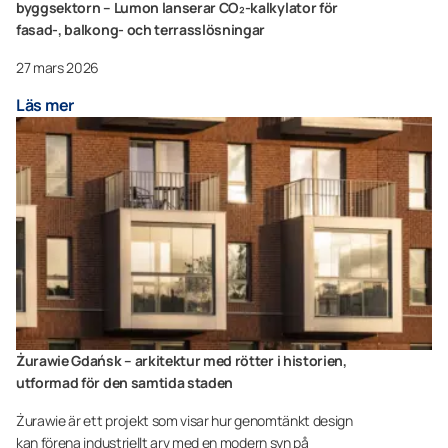
byggsektorn – Lumon lanserar CO₂-kalkylator för
fasad-, balkong- och terrasslösningar
27 mars 2026
Läs mer
Żurawie Gdańsk – arkitektur med rötter i historien,
utformad för den samtida staden
Żurawie är ett projekt som visar hur genomtänkt design
kan förena industriellt arv med en modern syn på