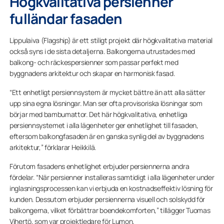
Högkvalitativa persienner
fulländar fasaden
Lippulaiva (Flagship) är ett stiligt projekt där högkvalitativa material
också syns i de sista detaljerna. Balkongerna utrustades med
balkong- och räckespersienner som passar perfekt med
byggnadens arkitektur och skapar en harmonisk fasad.
“Ett enhetligt persiennsystem är mycket bättre än att alla sätter
upp sina egna lösningar. Man ser ofta provisoriska lösningar som
börjar med bambumattor. Det här högkvalitativa, enhetliga
persiennsystemet i alla lägenheter ger enhetlighet till fasaden,
eftersom balkongfasaden är en ganska synlig del av byggnadens
arkitektur,” förklarar Heikkilä.
Förutom fasadens enhetlighet erbjuder persiennerna andra
fördelar. “När persienner installeras samtidigt i alla lägenheter under
inglasningsprocessen kan vi erbjuda en kostnadseffektiv lösning för
kunden. Dessutom erbjuder persiennerna visuell och solskydd för
balkongerna, vilket förbättrar boendekomforten,” tillägger Tuomas
Vihertö, som var projektledare för Lumon.