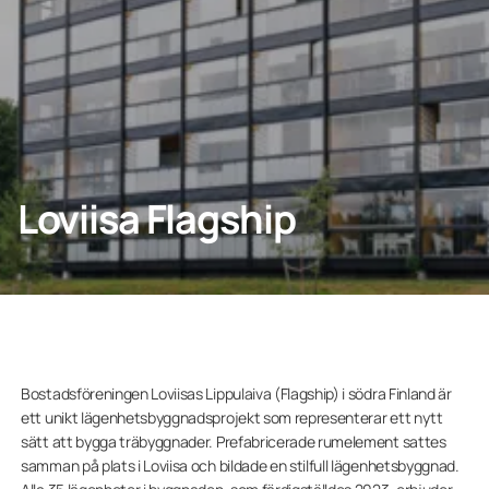
Kontakta oss
KONTAKTA OSS
Loviisa Flagship
Privatperson
Lumonkoncernen
Bostadsföreningen Loviisas Lippulaiva (Flagship) i södra Finland är
ett unikt lägenhetsbyggnadsprojekt som representerar ett nytt
sätt att bygga träbyggnader. Prefabricerade rumelement sattes
samman på plats i Loviisa och bildade en stilfull lägenhetsbyggnad.