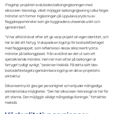
I Flagship-projektet avslutades balkonginglasningen med
silkscreen-teknologi, vilket möjliggör balkonginglasning i olika färger,
mönster och former. Inglasningen på Lippulaiva pryds nu av
flaggskeppsmönster som gör byggnadens utseende unikt och
igenkännbart.
“Vi har alltid strävat efter att ge varje projekt sin egen identitet, och
här är det ett fartyg. Vi skapade en logotyp för bostadsföretaget
med flaggskeppet, som reflekteras i dessa silkscreentryckta
mönster på balkongglaset. Från avstånd ser det ut som ett
spetsliknande mönster, men när man sitter på balkongen är
fartyget tydligt synligt,” beskriver Heikkilä. På detta sätt blev
bostadsföretagets igenkännbara logotyp en del av projektets
arkitektur.
Silkscreentryckt glas ger personlighet och erbjuder mångsidiga
arkitektoniska möjligheter. “Den här silkscreen-teknologin är här för
att stanna. Den möjliggör väldigt mångsidiga lösningar,” fortsätter
Heikkilä.