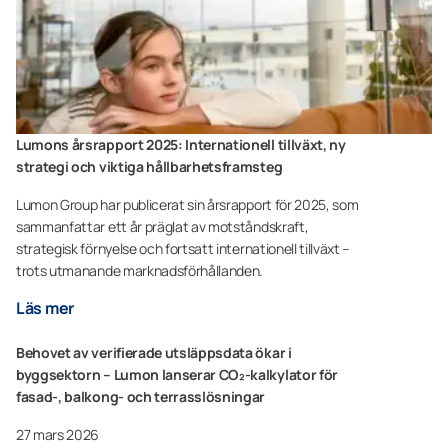
Lumons årsrapport 2025: Internationell tillväxt, ny
strategi och viktiga hållbarhetsframsteg
Lumon Group har publicerat sin årsrapport för 2025, som
sammanfattar ett år präglat av motståndskraft,
strategisk förnyelse och fortsatt internationell tillväxt –
trots utmanande marknadsförhållanden.
Läs mer
Behovet av verifierade utsläppsdata ökar i
byggsektorn – Lumon lanserar CO₂-kalkylator för
fasad-, balkong- och terrasslösningar
27 mars 2026