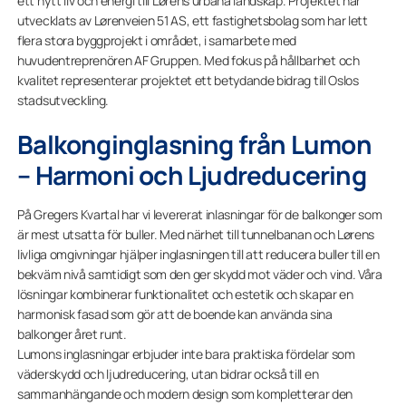
ett nytt liv och energi till Lørens urbana landskap. Projektet har
utvecklats av Lørenveien 51 AS, ett fastighetsbolag som har lett
flera stora byggprojekt i området, i samarbete med
huvudentreprenören AF Gruppen. Med fokus på hållbarhet och
kvalitet representerar projektet ett betydande bidrag till Oslos
stadsutveckling.
Balkonginglasning från Lumon
– Harmoni och Ljudreducering
På Gregers Kvartal har vi levererat inlasningar för de balkonger som
är mest utsatta för buller. Med närhet till tunnelbanan och Lørens
livliga omgivningar hjälper inglasningen till att reducera buller till en
bekväm nivå samtidigt som den ger skydd mot väder och vind. Våra
lösningar kombinerar funktionalitet och estetik och skapar en
harmonisk fasad som gör att de boende kan använda sina
balkonger året runt.
Lumons inglasningar erbjuder inte bara praktiska fördelar som
väderskydd och ljudreducering, utan bidrar också till en
sammanhängande och modern design som kompletterar den