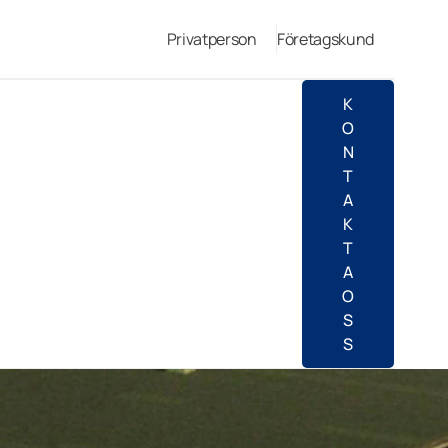
Privatperson
Företagskund
K
O
N
T
A
K
T
A
O
S
S