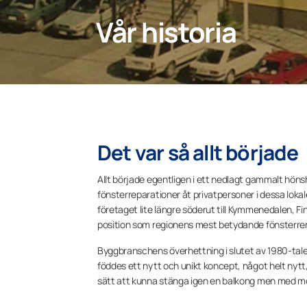
Vår historia
Det var så allt började
Allt började egentligen i ett nedlagt gammalt höns
fönsterreparationer åt privatpersoner i dessa loka
företaget lite längre söderut till Kymmenedalen, Fi
position som regionens mest betydande fönsterre
Byggbranschens överhettning i slutet av 1980-tale
föddes ett nytt och unikt koncept, något helt nytt,
sätt att kunna stänga igen en balkong men med möj