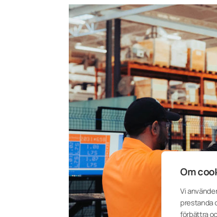
Om cook
Vi använder
prestanda o
förbättra o