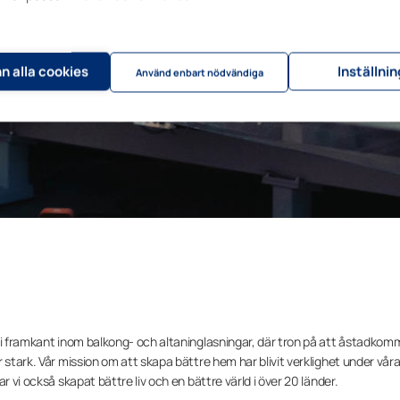
n alla cookies
Inställni
Använd enbart nödvändiga
 i framkant inom balkong- och altaninglasningar, där tron ​​på att åstadkom
 stark. Vår mission om att skapa bättre hem har blivit verklighet under vår
r vi också skapat bättre liv och en bättre värld i över 20 länder.