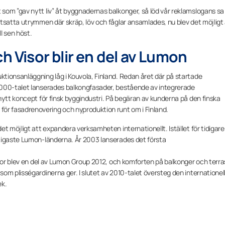
som ”gav nytt liv” åt byggnadernas balkonger, så löd vår reklamslogans sa
tsatta utrymmen där skräp, löv och fåglar ansamlades, nu blev det möjligt
ll sen höst.
h Visor blir en del av Lumon
tionsanläggning låg i Kouvola, Finland. Redan året där på startade
2000-talet lanserades balkongfasader, bestående av integrerade
nytt koncept för finsk byggindustri. På begäran av kunderna på den finska
r fasadrenovering och nyproduktion runt om i Finland.
t möjligt att expandera verksamheten internationellt. Istället för tidigare
tigaste Lumon-länderna. År 2003 lanserades det första
isor blev en del av Lumon Group 2012, och komforten på balkonger och terra
om plisségardinerna ger. I slutet av 2010-talet översteg den internationel
ek.