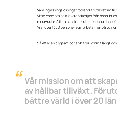
Våra inglasningslösningar förvandlar uteplatser till
Vi tar hand om hela leveranskedjan från produktion, ti
reservdelar. Att ta hand om hela processen innebär 
Vi är över 1300 personer som arbetar här på Lumon,
Så efter en blygsam början har vi kommit långt och
Vår mission om att skapa
av hållbar tillväxt. Föru
bättre värld i över 20 lä