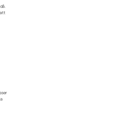
 då.
 att
sser
la