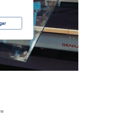
ngar
ma
a