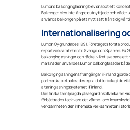
Lumons balkonginglasning blev snabbt ett koncept 
Balkonger blev inte längre outnyttjade och väder u
använda balkongen på ett nytt sätt från tidig vår ti
Internationalisering oc
Lumon Oy grundades 1991. Företagets första produk
exportverksamheten till Sverige och Spanien. På 
balkonginglasningar och räcke, vilket skapade ett 
marknaden användes Lumon balkongfasader både fö
Balkonginglasningens framgångar i Finland gjorde de
partnerskap etablerades egna dotterbolag i de vik
altaninglasningssystemet i Finland.
Den finska familjeägda plisségardinstillverkaren V
förbättrades tack vare det värme- och insynskydd s
verksamheten den inhemska verksamheten i storl