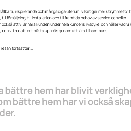
 hållbara, inspirerande och mångsidiga uterum, vilket ger mer utrymme för li
ll försäljning, till installation och till framtida behov av service och/eller
också att vi är nära kunden under hela kundens livscykel och håller vad vi l
 och vi tror att det bästa uppnås genom att lära tillsammans.
 resan fortsätter….
 bättre hem har blivit verklig
tom bättre hem har vi också ska
nder.