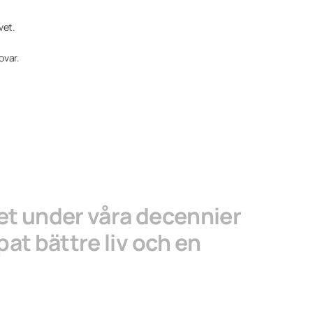
vet.
ovar.
het under våra decennier
pat bättre liv och en