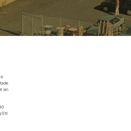
ra
ttade
t sin
990
! Ett