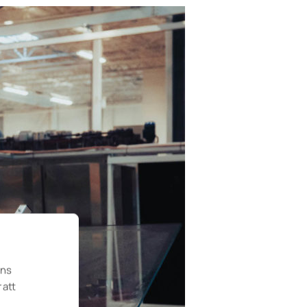
ens
 att