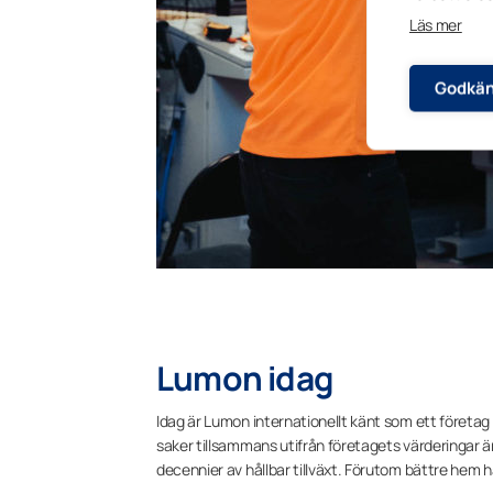
Läs mer
Godkän
Lumon idag
Idag är Lumon internationellt känt som ett företag
saker tillsammans utifrån företagets värderingar är
decennier av hållbar tillväxt. Förutom bättre hem ha