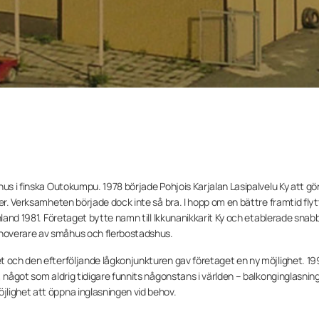
hus i finska Outokumpu. 1978 började Pohjois Karjalan Lasipalvelu Ky att gö
ler. Verksamheten började dock inte så bra. I hopp om en bättre framtid fly
nland 1981. Företaget bytte namn till Ikkunanikkarit Ky och etablerade snabb
noverare av småhus och flerbostadshus.
t och den efterföljande lågkonjunkturen gav företaget en ny möjlighet. 1
 något som aldrig tidigare funnits någonstans i världen – balkonginglasning
lighet att öppna inglasningen vid behov.