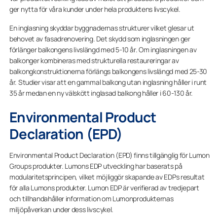
ger nytta för våra kunder under hela produktens livscykel.
En inglasning skyddar byggnadernas strukturer vilket glesar ut
behovet av fasadrenovering. Det skydd som inglasningen ger
förlänger balkongens livslängd med 5-10 år. Om inglasningen av
balkonger kombineras med strukturella restaureringar av
balkongkonstruktionerna förlängs balkongens livslängd med 25-30
år. Studier visar att en gammal balkong utan inglasning håller i runt
35 år medan en ny välskött inglasad balkong håller i 60-130 år.
Environmental Product
Declaration (EPD)
Environmental Product Declaration (EPD) finns tillgänglig för Lumon
Groups produkter. Lumons EDP utveckling har baserats på
modularitetsprincipen, vilket möjliggör skapande av EDPs resultat
för alla Lumons produkter. Lumon EDP är verifierad av tredjepart
och tillhandahåller information om Lumonprodukternas
miljöpåverkan under dess livscykel.