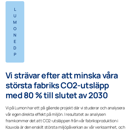
L
U
M
O
N
E
D
P
Vi strävar efter att minska våra
största fabriks CO2-utsläpp
med 80 % till slutet av 2030
Vi på Lumon har ett på gående projekt där vi studerar och analysera
vår egen direkta effekt på miljön. I resultatet av analysen
framkommer det att CO2-utsläppen från vår fabriksproduktion i
Kouvola är den enskilt största miljöpåverkan av vår verksamhet, och