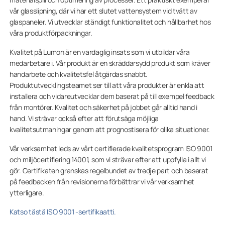
vår glasslipning, där vi har ett slutet vattensystem vid tvätt av
glaspaneler. Vi utvecklar ständigt funktionalitet och hållbarhet hos
våra produktförpackningar.
Kvalitet på Lumon är en vardaglig insats som vi utbildar våra
medarbetare i. Vår produkt är en skräddarsydd produkt som kräver
handarbete och kvalitetsfel åtgärdas snabbt.
Produktutvecklingsteamet ser till att våra produkter är enkla att
installera och vidareutvecklar dem baserat på till exempel feedback
från montörer. Kvalitet och säkerhet på jobbet går alltid hand i
hand. Vi strävar också efter att förutsäga möjliga
kvalitetsutmaningar genom att prognostisera för olika situationer.
Vår verksamhet leds av vårt certifierade kvalitetsprogram ISO 9001
och miljöcertifiering 14001, som vi strävar efter att uppfylla i allt vi
gör. Certifikaten granskas regelbundet av tredje part och baserat
på feedbacken från revisionerna förbättrar vi vår verksamhet
ytterligare.
Katso tästä ISO 9001 -sertifikaatti.