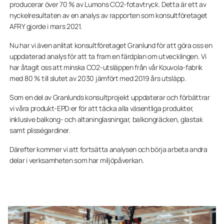
producerar över 70 % av Lumons CO2-fotavtryck. Detta är ett av
nyckelresultaten av en analys av rapporten som konsultföretaget
AFRY gjorde i mars 2021.
Nu har vi även anlitat konsultföretaget Granlund för att göra oss en
uppdaterad analys för att ta fram en färdplan om utvecklingen. Vi
har åtagit oss att minska CO2-utsläppen från vår Kouvola-fabrik
med 80 % till slutet av 2030 jämfört med 2019 års utsläpp.
Som en del av Granlunds konsultprojekt uppdaterar och förbättrar
vi våra produkt-EPD:er för att täcka alla väsentliga produkter,
inklusive balkong- och altaninglasningar, balkongräcken, glastak
samt plisségardiner.
Därefter kommer vi att fortsätta analysen och börja arbeta andra
delar i verksamheten som har miljöpåverkan.