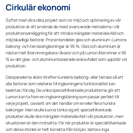
Cirkulär ekonomi
Syftet med våra olika projekt som rör miljö och optimering av vår
produktion är att använda de mest avancerade metoderna i vår
produktionsanläggning för att minska mängden materialavfall och
miljöskadliga faktorer. Procentandelen glas och aluminium i Lumons
balkong- och terrassinglasningar är 95 %. Glas och aluminium är
nästan helt återvinningsbara råvaror och på Lumon återvinner vi 95
% av det glas- och aluminiumbaserade skäravfallet som uppstår vid
produktion.
Glaspanelerna skärs till efter kundens balkong- eller terrass så att
alla faktorer som relaterar till inglasningens funktionalitet kan
beaktas i förväg. De unika specialtillverkade produkterna gör att
Lumon kan ta fram en inglasningslösning som passar perfekt till
varje projekt, oavsett om det handlar om en eller flera hundra
balkonger. Man skulle kunna tänka sig att specialtillverkade
produkter skulle öka mängden materialavfall i vår produktion, men
situationen är den motsatta. För när produkter är specialtillverkade
och deras storlek är helt korrekta från början, behövs inga