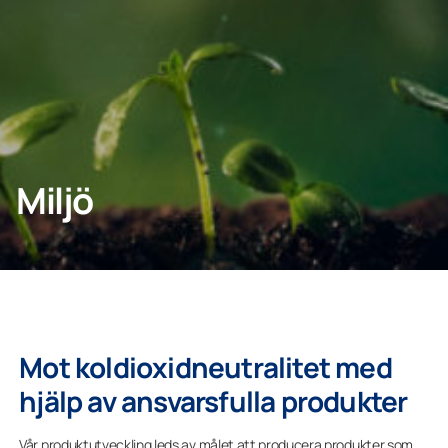
KONTAKTA OSS
Privatperson
Miljö
Företagskund
Mot koldioxidneutralitet med
hjälp av ansvarsfulla produkter
Vår produktutveckling leds av målet att producera produkter som