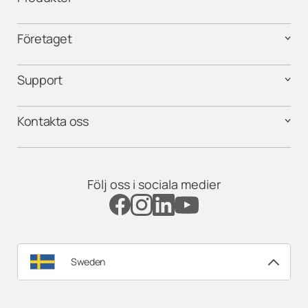
Återförsäljare – Jönköping
Företaget
Återförsäljare – Kalmar
Support
Återförsäljare – Karlskrona
Kontakta oss
Återförsäljare – Karlstad
Återförsäljare – Landskrona
Följ oss i sociala medier
Återförsäljare – Lidköping
Återförsäljare – Limhamn/ Västra
hamnen
Sweden
Återförsäljare – Linköping