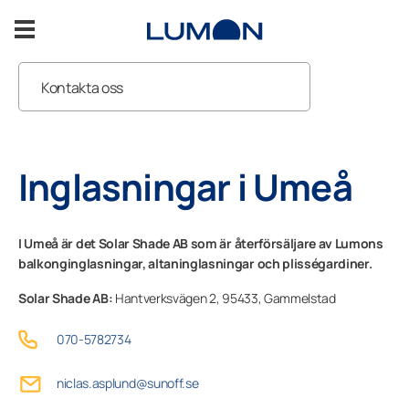
Hoppa
till
innehåll
Kontakta oss
Inglasad balkong
Showroom
Inglasad altan
Inglasningar i Umeå
Inspiration
I
Umeå
är det
Solar Shade AB
som är återförsäljare av Lumons
Support
balkonginglasningar, altaninglasningar och plisségardiner.
Solar Shade AB:
Hantverksvägen 2,
95433,
Gammelstad
Kontakta oss
070-5782734
niclas.asplund@sunoff.se
KOSTNADSFRI OFFERT