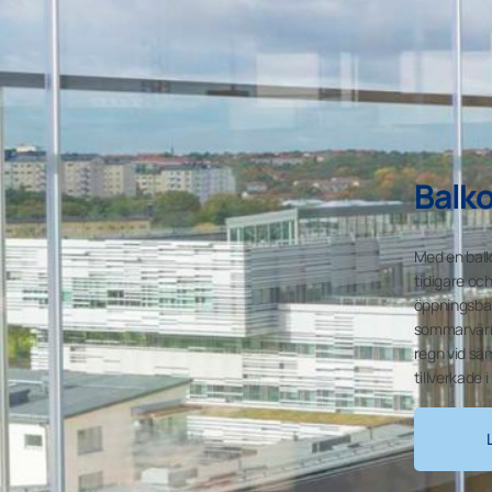
Balk
Med en balk
tidigare oc
öppningsbar
sommarvärm
regn vid säm
tillverkade 