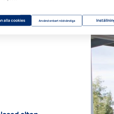
n alla cookies
Inställni
Använd enbart nödvändiga