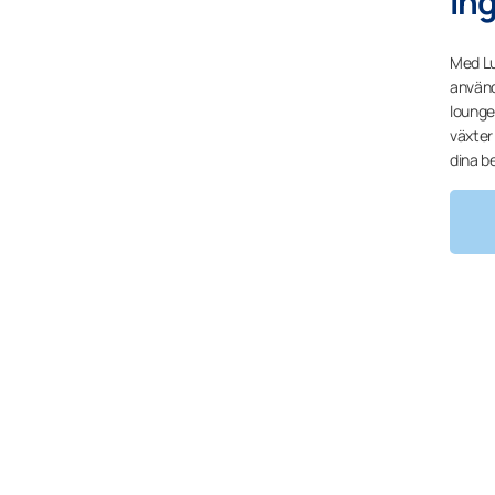
Ing
Med Lu
använd
lounge
växter
dina b