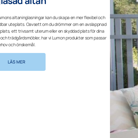
lasad altan
mons altaninglasningar kan du skapa en mer flexibel och
bar uteplats. Oavsett om du drömmer om en avslappnad
plats, ett trivsamt uterum eller en skyddad plats för dina
 och trädgårdsmöbler, har vi Lumon produkter som passar
ehov och önskemål.
LÄS MER