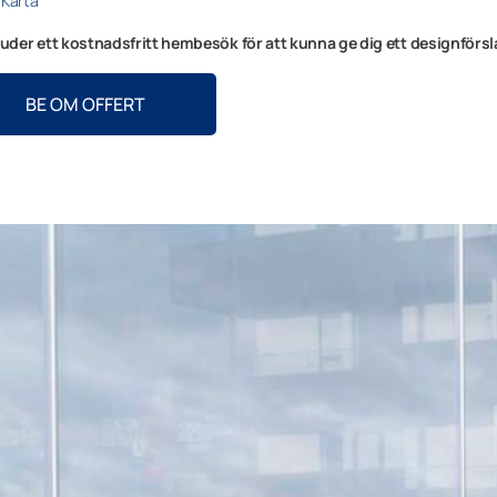
Karta
juder ett kostnadsfritt hembesök för att kunna ge dig ett designförsl
BE OM OFFERT