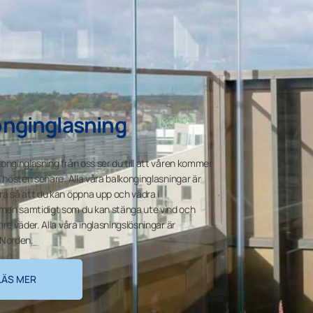
onginglasning
onginglasning från oss ser du till att våren kommer
h hösten senare. Alla våra balkonginglasningar är
a så att du kan öppna upp och vädra i
en samtidigt som du kan stänga ute vind och
re väder. Alla våra inglasningslösningar är
i Norden.
LÄS MER