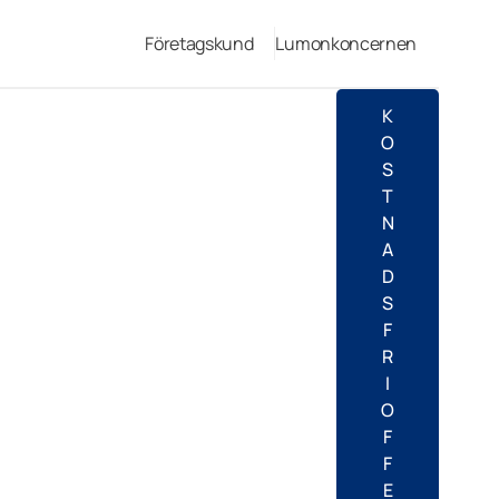
Företagskund
Lumonkoncernen
K
O
S
T
N
A
D
S
F
R
I
O
F
F
E