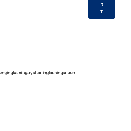
R
T
onginglasningar, altaninglasningar och