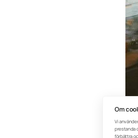
Om cook
Vi använder
prestanda o
förbättra o