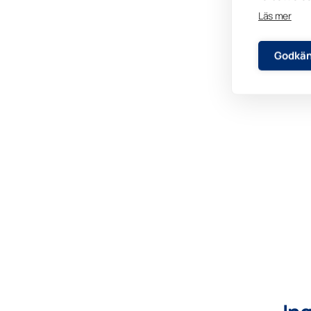
Läs mer
Godkän