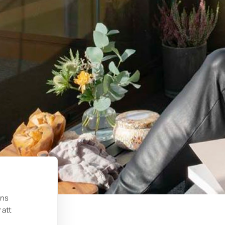
ens
 att