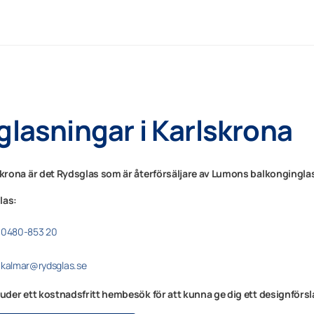
glasningar i Karlskrona
skrona är det
Rydsglas
som är återförsäljare av Lumons balkonginglas
las:
0480-853 20
kalmar@rydsglas.se
juder ett kostnadsfritt hembesök för att kunna ge dig ett designförsl