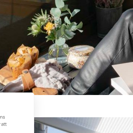
ens
 att