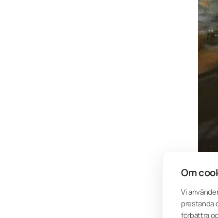
Om cook
Vi använder
prestanda o
förbättra o