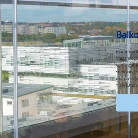
Balk
Med en balk
tidigare oc
öppningsbar
sommarvärm
regn vid säm
tillverkade 