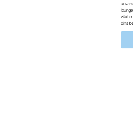
använd
lounge
växter
dina b