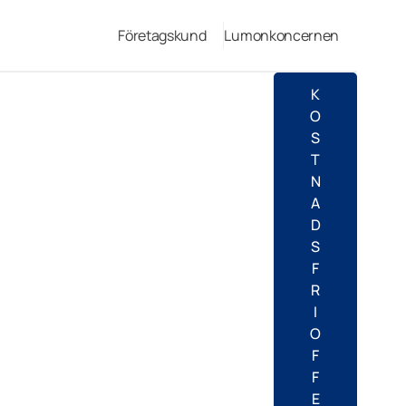
Företagskund
Lumonkoncernen
K
O
S
T
N
A
D
S
F
R
I
O
F
F
E