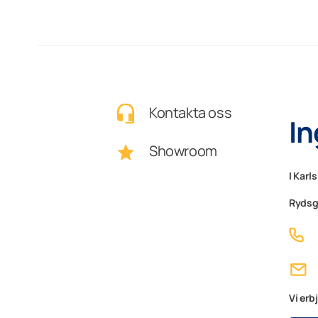
Kontakta oss
In
Showroom
I Karl
Rydsg
Vi erb