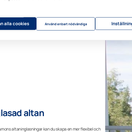
n alla cookies
Inställni
Använd enbart nödvändiga
lasad altan
mons altaninglasningar kan du skapa en mer flexibel och