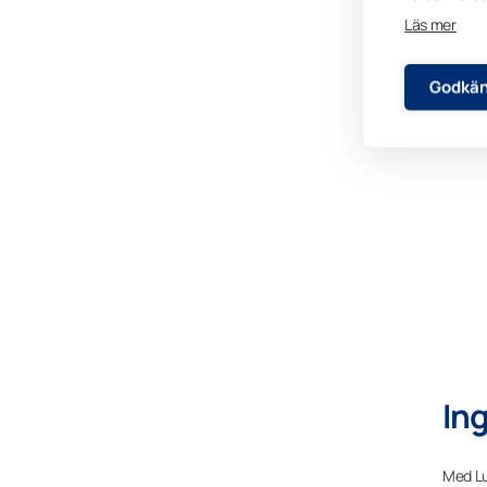
Läs mer
Godkän
Ing
Med Lu