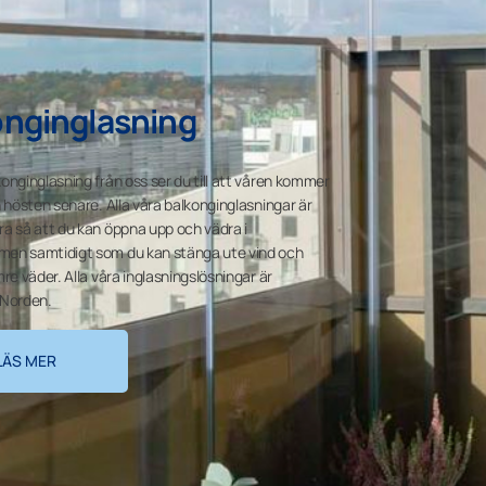
onginglasning
onginglasning från oss ser du till att våren kommer
h hösten senare. Alla våra balkonginglasningar är
a så att du kan öppna upp och vädra i
en samtidigt som du kan stänga ute vind och
re väder. Alla våra inglasningslösningar är
i Norden.
LÄS MER