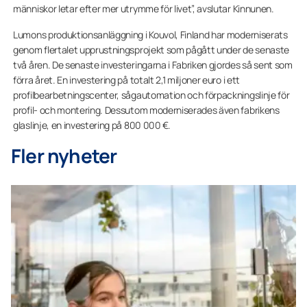
människor letar efter mer utrymme för livet”, avslutar Kinnunen.
Lumons produktionsanläggning i Kouvol, Finland har moderniserats
genom flertalet upprustningsprojekt som pågått under de senaste
två åren. De senaste investeringarna i Fabriken gjordes så sent som
förra året. En investering på totalt 2,1 miljoner euro i ett
profilbearbetningscenter, sågautomation och förpackningslinje för
profil- och montering. Dessutom moderniserades även fabrikens
glaslinje, en investering på 800 000 €.
Fler nyheter