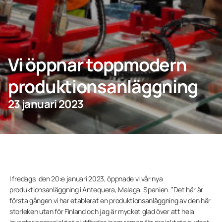
KONTAKTA OSS
Vi öppnar toppmodern
Privatperson
produktionsanläggning
Företagskund
23 januari 2023
I fredags, den 20:e januari 2023, öppnade vi vår nya
produktionsanläggning i Antequera, Malaga, Spanien. ”Det här är
första gången vi har etablerat en produktionsanläggning av den här
storleken utan för Finland och jag är mycket glad över att hela