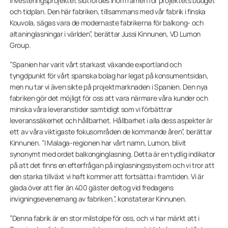
investeringsprojektet slutfördes inom ramen för projektets budget
och tidplan. Den här fabriken, tillsammans med vår fabrik i finska
Kouvola, sägas vara de modernaste fabrikerna för balkong- och
altaninglasningar i världen”, berättar Jussi Kinnunen, VD Lumon
Group.
”Spanien har varit vårt starkast växande exportland och
tyngdpunkt för vårt spanska bolag har legat på konsumentsidan,
men nu tar vi även sikte på projektmarknaden i Spanien. Den nya
fabriken gör det möjligt för oss att vara närmare våra kunder och
minska våra leveranstider samtidigt som vi förbättrar
leveranssäkerhet och hållbarhet. Hållbarhet i alla dess aspekter är
ett av våra viktigaste fokusområden de kommande åren”, berättar
Kinnunen. ”I Malaga-regionen har vårt namn, Lumon, blivit
synonymt med ordet balkonginglasning. Detta är en tydlig indikator
på att det finns en efterfrågan på inglasningssystem och vi tror att
den starka tillväxt vi haft kommer att fortsätta i framtiden. Vi är
glada över att fler än 400 gäster deltog vid fredagens
invigningsevenemang av fabriken.”, konstaterar Kinnunen.
”Denna fabrik är en stor milstolpe för oss, och vi har märkt att i